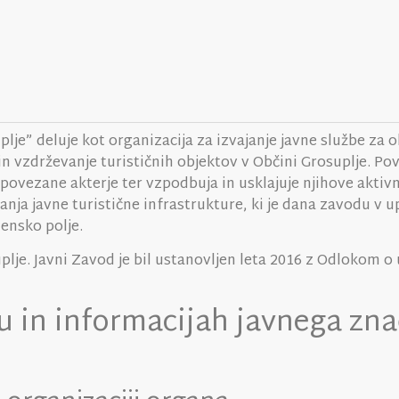
e” deluje kot organizacija za izvajanje javne službe za ob
in vzdrževanje turističnih objektov v Občini Grosuplje. Pov
povezane akterje ter vzpodbuja in usklajuje njihove aktiv
anja javne turistične infrastrukture, ki je dana zavodu v u
ensko polje.
plje. Javni Zavod je bil ustanovljen leta 2016 z Odlokom 
u in informacijah javnega zna