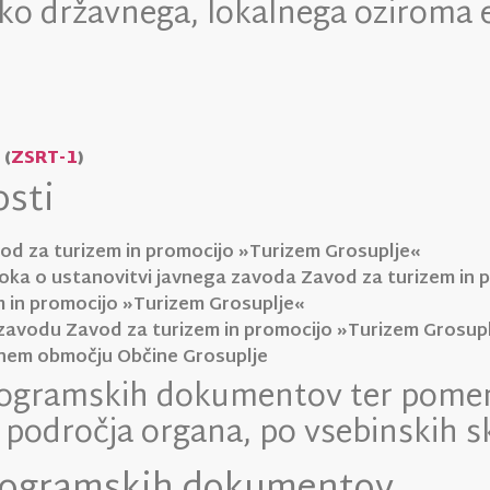
o državnega, lokalnega oziroma 
 (
ZSRT-1
)
osti
od za turizem in promocijo »Turizem Grosuplje«
ka o ustanovitvi javnega zavoda Zavod za turizem in 
 in promocijo »Turizem Grosuplje«
zavodu Zavod za turizem in promocijo »Turizem Grosup
ičnem območju Občine Grosuplje
rogramskih dokumentov ter pomemb
 področja organa, po vsebinskih s