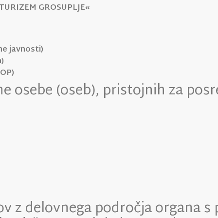
»TURIZEM GROSUPLJE«
e javnosti)
)
MOP)
e osebe (oseb), pristojnih za pos
ov z delovnega področja organa s