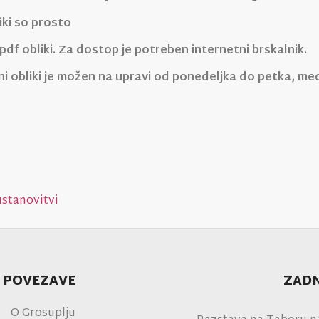
iki so prosto
v pdf obliki. Za dostop je potreben internetni brskalnik.
i obliki
je možen na upravi od ponedeljka do petka, med 
stanovitvi
 POVEZAVE
ZADN
O Grosuplju