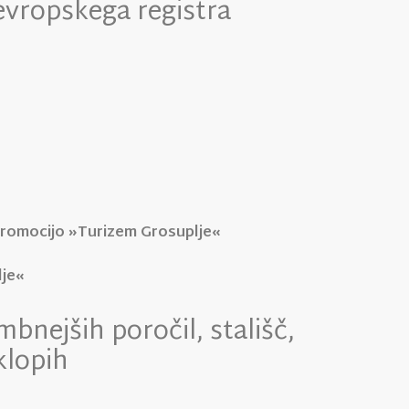
evropskega registra
promocijo »Turizem Grosuplje«
lje«
nejših poročil, stališč,
klopih