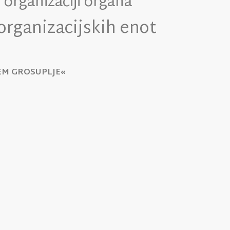
 organizaciji organa
organizacijskih enot
EM GROSUPLJE«