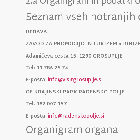
2.a Organigram in podatki o
Seznam vseh notranjih 
UPRAVA
ZAVOD ZA PROMOCIJO IN TURIZEM »TURIZ
Adamičeva cesta 15, 1290 GROSUPLJE
Tel: 01 786 25 74
E-pošta:
info@visitgrosuplje.si
OE KRAJINSKI PARK RADENSKO POLJE
Tel: 082 007 157
E-pošta:
info@radenskopolje.si
Organigram organa