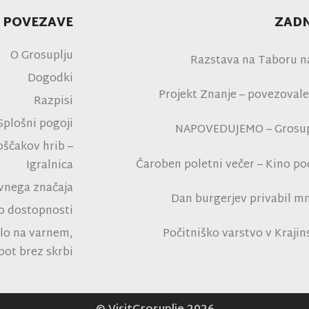
 POVEZAVE
ZADN
O Grosuplju
Razstava na Taboru n
Dogodki
Projekt Znanje – povezovale
Razpisi
Splošni pogoji
NAPOVEDUJEMO – Grosupl
oščakov hrib –
Čaroben poletni večer – Kino p
Igralnica
na polni tribu
avnega značaja
Dan burgerjev privabil mn
 o dostopnosti
tro
Počitniško varstvo v Kraji
lo na varnem,
Rad
pot brez skrbi