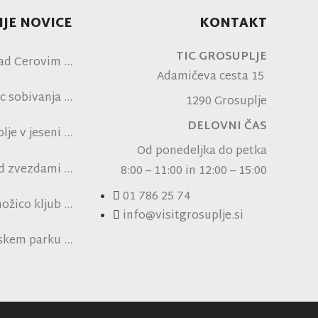
JE NOVICE
KONTAKT
TIC GROSUPLJE
ad Cerovim
Adamičeva cesta 15
c sobivanja
1290 Grosuplje
DELOVNI ČAS
je v jeseni
Od ponedeljka do petka
od zvezdami
8:00 – 11:00 in 12:00 – 15:00
ni NK Brinje
01 786 25 74
ožico kljub
info@visitgrosuplje.si
pski vročini
nskem parku
ensko polje