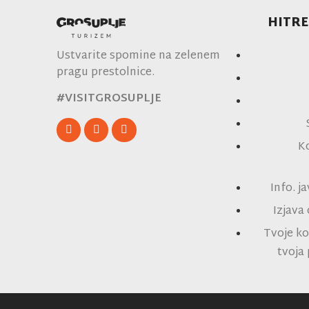
HITRE
Ustvarite spomine na zelenem
pragu prestolnice.
#VISITGROSUPLJE
K
Info. j
Izjava
Tvoje ko
tvoja 