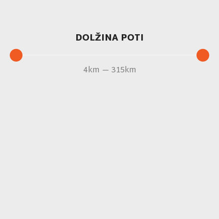
DOLŽINA POTI
4
km
—
315
km