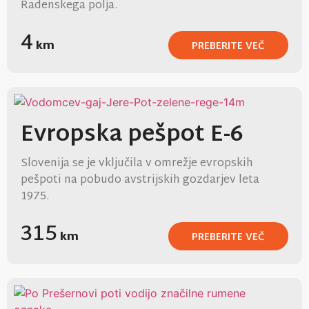
Radenskega polja.
4
km
PREBERITE VEČ
Evropska pešpot E-6
Slovenija se je vključila v omrežje evropskih
pešpoti na pobudo avstrijskih gozdarjev leta
1975.
315
km
PREBERITE VEČ