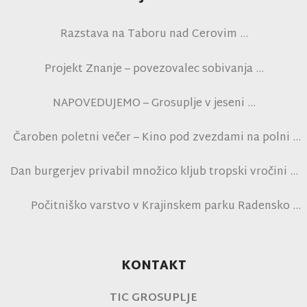
Razstava na Taboru nad Cerovim
Projekt Znanje – povezovalec sobivanja
NAPOVEDUJEMO – Grosuplje v jeseni
Čaroben poletni večer – Kino pod zvezdami na polni
tribuni NK Brinje
Dan burgerjev privabil množico kljub tropski vročini
Počitniško varstvo v Krajinskem parku Radensko
polje
KONTAKT
TIC GROSUPLJE