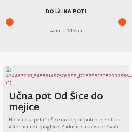
DOLŽINA POTI
4
km
—
315
km
Učna pot Od Šice do
mejice
Nova učna pot Od Šice do mejice poteka v dolžini
4 km in nudi vpogled v čudovito naravo in živali