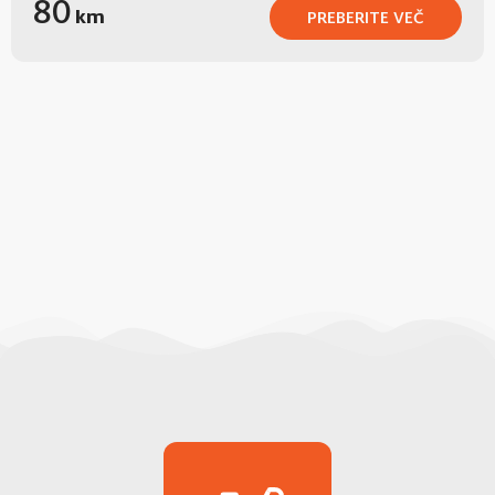
80
km
PREBERITE VEČ