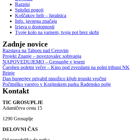
Razpisi
Splošni pogoji
Koščakov hrib – Igralnica
Info. javnega značaja
Izjava o dostopnosti
Tvoje kolo na varnem, tvoja pot brez skrbi
Zadnje novice
Razstava na Taboru nad Cerovim
Projekt Znanje – povezovalec sobivanja
NAPOVEDUJEMO – Grosuplje v jeseni
Čaroben poletni večer – Kino pod zvezdami na polni tribuni NK
Brinje
Dan burgerjev privabil množico kljub tropski vročini
Počitniško varstvo v Krajinskem parku Radensko polje
Kontakt
TIC GROSUPLJE
Adamičeva cesta 15
1290 Grosuplje
DELOVNI ČAS
Od ponedeljka do petka