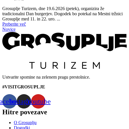
Grosuplje Turizem, dne 19.6.2026 (petek), organizira že
tradicionalni Dan burgerjev. Dogodek bo potekal na Mestni tržnici
Grosuplje med 11. in 22. uro. ...
Preberite več
Novice
Ustvarite spomine na zelenem pragu prestolnice.
#VISITGROSUPLJE
acebook
Instagram
Youtube
Hitre povezave
O Grosuplju
Dogodki