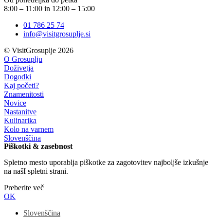
8:00 – 11:00 in 12:00 – 15:00
01 786 25 74
info@visitgrosuplje.si
© VisitGrosuplje 2026
O Grosuplju
Doživetja
Dogodki
Kaj početi?
Znamenitosti
Novice
Nastanitve
Kulinarika
Kolo na varnem
Slovenščina
Piškotki & zasebnost
Spletno mesto uporablja piškotke za zagotovitev najboljše izkušnje
na našI spletni strani.
Preberite več
OK
Slovenščina