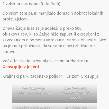
živalskim motivom (Rubi Rudi).
Ob vsem tem pa ni manjkalo domačih dobrot lokalnih
proizvajalcev.
Dneva Žabje hiše se je udeležilo preko 500
obiskovalcev, ki so Žabjo hišo zapustili okrepljeni z
zavedanjem o pomenu varovanja. Narava ob izviru Šice
pa je tudi priložnost, da se sami (spet) zbližamo z
naravo.
Več o festivalu Grosuplje v jeseni preberite tu:
Grosuplje v jeseni
Krajinski park Radensko polje in Turizem Grosuplje
Dan Žabje hiše,
Dan Žabje hiše,
delavnice o dvoživkah
Predstava Travniške
zgodbe
Dan Žabje hiše, nastop
Dan Žabje hiše