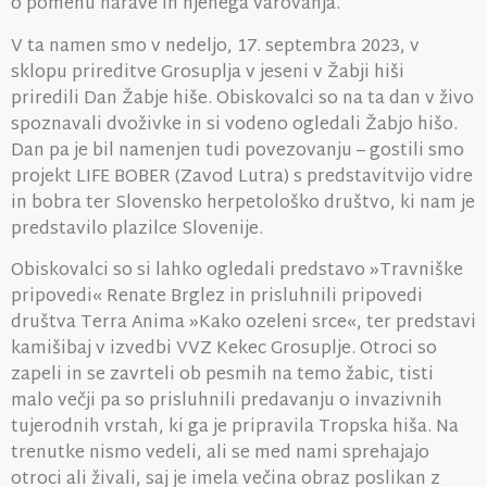
o pomenu narave in njenega varovanja.
V ta namen smo v nedeljo, 17. septembra 2023, v
sklopu prireditve Grosuplja v jeseni v Žabji hiši
priredili Dan Žabje hiše. Obiskovalci so na ta dan v živo
spoznavali dvoživke in si vodeno ogledali Žabjo hišo.
Dan pa je bil namenjen tudi povezovanju – gostili smo
projekt LIFE BOBER (Zavod Lutra) s predstavitvijo vidre
in bobra ter Slovensko herpetološko društvo, ki nam je
predstavilo plazilce Slovenije.
Obiskovalci so si lahko ogledali predstavo »Travniške
pripovedi« Renate Brglez in prisluhnili pripovedi
društva Terra Anima »Kako ozeleni srce«, ter predstavi
kamišibaj v izvedbi VVZ Kekec Grosuplje. Otroci so
zapeli in se zavrteli ob pesmih na temo žabic, tisti
malo večji pa so prisluhnili predavanju o invazivnih
tujerodnih vrstah, ki ga je pripravila Tropska hiša. Na
trenutke nismo vedeli, ali se med nami sprehajajo
otroci ali živali, saj je imela večina obraz poslikan z