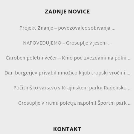
ZADNJE NOVICE
Projekt Znanje – povezovalec sobivanja
NAPOVEDUJEMO – Grosuplje v jeseni
Čaroben poletni večer – Kino pod zvezdami na polni
tribuni NK Brinje
Dan burgerjev privabil množico kljub tropski vročini
Počitniško varstvo v Krajinskem parku Radensko
polje
Grosuplje v ritmu poletja napolnil Športni park
Grosuplje in navdušil obiskovalce
KONTAKT