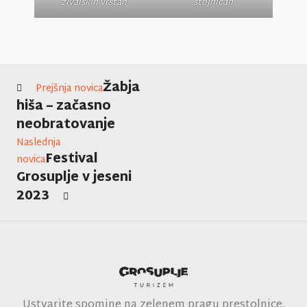
živalskih vrstah
stojnicah
Žabja
Prejšnja novica
hiša – začasno
neobratovanje
Naslednja
Festival
novica
Grosuplje v jeseni
2023
Ustvarite spomine na zelenem pragu prestolnice.