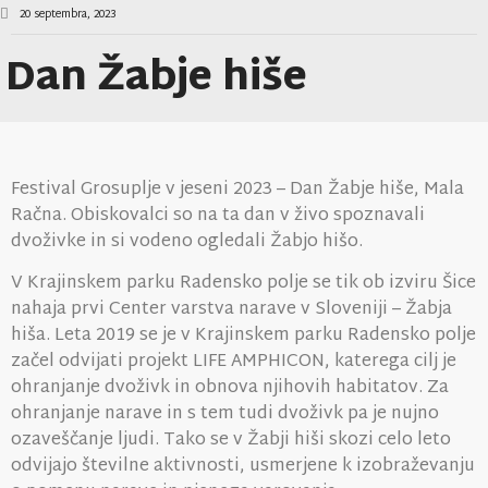
20 septembra, 2023
Dan Žabje hiše
Festival Grosuplje v jeseni 2023 – Dan Žabje hiše, Mala
Račna. Obiskovalci so na ta dan v živo spoznavali
dvoživke in si vodeno ogledali Žabjo hišo.
V Krajinskem parku Radensko polje se tik ob izviru Šice
nahaja prvi Center varstva narave v Sloveniji – Žabja
hiša. Leta 2019 se je v Krajinskem parku Radensko polje
začel odvijati projekt LIFE AMPHICON, katerega cilj je
ohranjanje dvoživk in obnova njihovih habitatov. Za
ohranjanje narave in s tem tudi dvoživk pa je nujno
ozaveščanje ljudi. Tako se v Žabji hiši skozi celo leto
odvijajo številne aktivnosti, usmerjene k izobraževanju