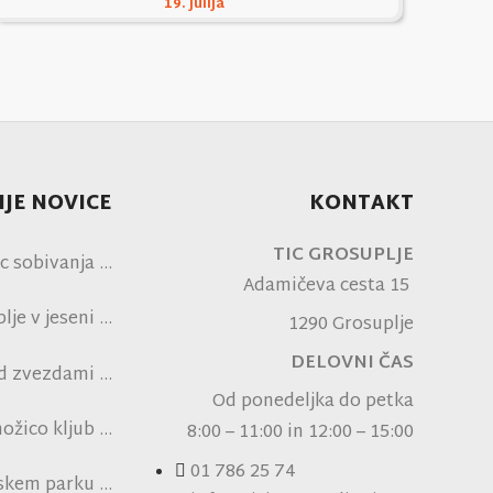
19. julija
JE NOVICE
KONTAKT
TIC GROSUPLJE
c sobivanja
Adamičeva cesta 15
je v jeseni
1290 Grosuplje
DELOVNI ČAS
od zvezdami
ni NK Brinje
Od ponedeljka do petka
ožico kljub
8:00 – 11:00 in 12:00 – 15:00
pski vročini
01 786 25 74
nskem parku