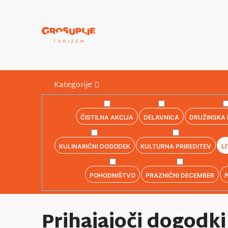
Kategorije
ČISTILNA AKCIJA
DELAVNICA
DRUŽINSKA 
KULINARIČNI DOGODEK
KULTURNA PRIREDITEV
L
POHODNIŠTVO
PRAZNIČNI DECEMBER
Prihajajoči dogodki