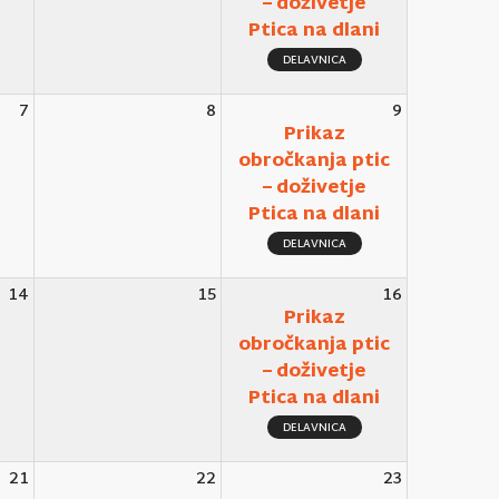
– doživetje
Ptica na dlani
DELAVNICA
7
8
9
Prikaz
obročkanja ptic
– doživetje
Ptica na dlani
DELAVNICA
14
15
16
Prikaz
obročkanja ptic
– doživetje
Ptica na dlani
DELAVNICA
21
22
23