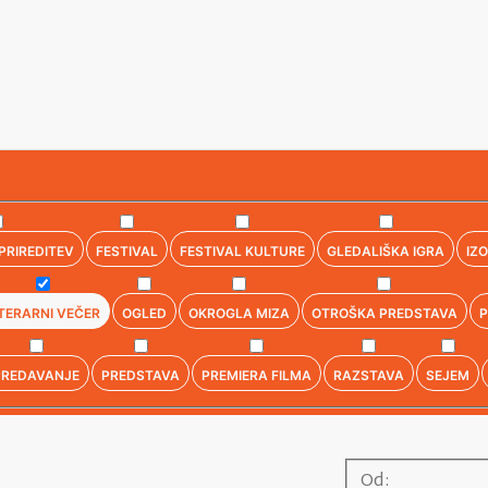
PRIREDITEV
FESTIVAL
FESTIVAL KULTURE
GLEDALIŠKA IGRA
IZ
ITERARNI VEČER
OGLED
OKROGLA MIZA
OTROŠKA PREDSTAVA
P
PREDAVANJE
PREDSTAVA
PREMIERA FILMA
RAZSTAVA
SEJEM