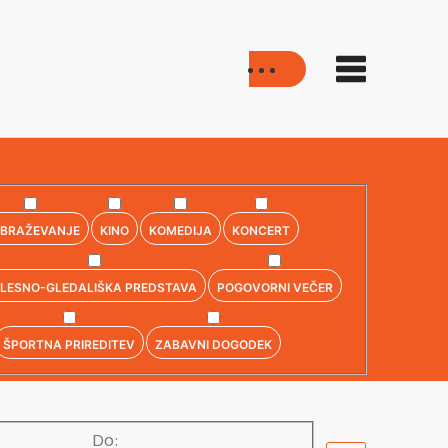
OBRAŽEVANJE
KINO
KOMEDIJA
KONCERT
LESNO-GLEDALIŠKA PREDSTAVA
POGOVORNI VEČER
ŠPORTNA PRIREDITEV
ZABAVNI DOGODEK