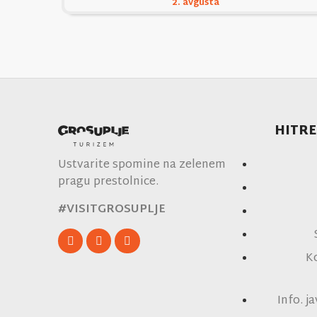
2. avgusta
HITRE
Ustvarite spomine na zelenem
pragu prestolnice.
#VISITGROSUPLJE
K
Info. j