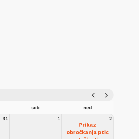
sob
ned
31
1
2
Prikaz
obročkanja ptic