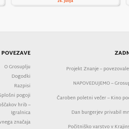
26. julija
 POVEZAVE
ZADN
O Grosuplju
Projekt Znanje – povezovale
Dogodki
NAPOVEDUJEMO – Grosupl
Razpisi
Splošni pogoji
Čaroben poletni večer – Kino p
na polni tribu
oščakov hrib –
Dan burgerjev privabil mn
Igralnica
tro
avnega značaja
Počitniško varstvo v Kraji