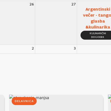
26
27
Argentinski
večer - tango
glasba
&kulinarika
KULINARIČNI
DOGODEK
2
3
DELAVNICA