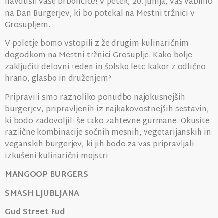
navdušil vaše brbončice! V petek, 20. junija, vas vabimo
na Dan Burgerjev, ki bo potekal na Mestni tržnici v
Grosupljem.
V poletje bomo vstopili z že drugim kulinaričnim
dogodkom na Mestni tržnici Grosuplje. Kako bolje
zaključiti delovni teden in šolsko leto kakor z odlično
hrano, glasbo in druženjem?
Pripravili smo raznoliko ponudbo najokusnejših
burgerjev, pripravljenih iz najkakovostnejših sestavin,
ki bodo zadovoljili še tako zahtevne gurmane. Okusite
različne kombinacije sočnih mesnih, vegetarijanskih in
veganskih burgerjev, ki jih bodo za vas pripravljali
izkušeni kulinarični mojstri.
MANGOOP BURGERS
SMASH LJUBLJANA
Gud Street Fud