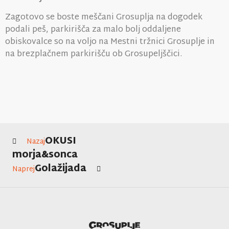
Zagotovo se boste meščani Grosuplja na dogodek
podali peš, parkirišča za malo bolj oddaljene
obiskovalce so na voljo na Mestni tržnici Grosuplje in
na brezplačnem parkirišču ob Grosupeljščici.
OKUSI
Nazaj
morja&sonca
Golažijada
Naprej