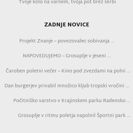
Tvoje kolo na varnem, tvoja pot brez skrbi
ZADNJE NOVICE
Projekt Znanje – povezovalec sobivanja
NAPOVEDUJEMO – Grosuplje v jeseni
Čaroben poletni večer – Kino pod zvezdami na polni
tribuni NK Brinje
Dan burgerjev privabil množico kljub tropski vročini
Počitniško varstvo v Krajinskem parku Radensko
polje
Grosuplje v ritmu poletja napolnil Športni park
Grosuplje in navdušil obiskovalce