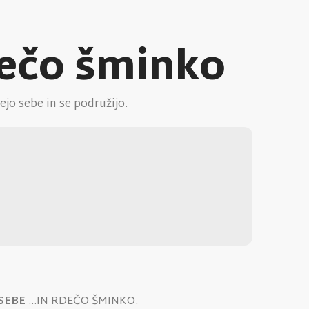
dečo šminko
o sebe in se podružijo.
SEBE
…IN RDEČO ŠMINKO.