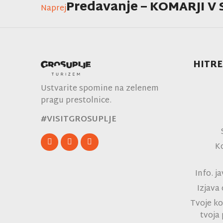
Predavanje – KOMARJI V 
Naprej
HITRE
Ustvarite spomine na zelenem
pragu prestolnice.
#VISITGROSUPLJE
K
Info. j
Izjava
Tvoje ko
tvoja 