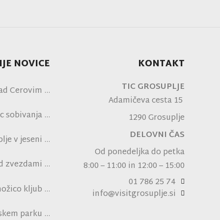
JE NOVICE
KONTAKT
TIC GROSUPLJE
ad Cerovim
Adamičeva cesta 15
c sobivanja
1290 Grosuplje
DELOVNI ČAS
je v jeseni
Od ponedeljka do petka
od zvezdami
8:00 – 11:00 in 12:00 – 15:00
ni NK Brinje
01 786 25 74
ožico kljub
info@visitgrosuplje.si
pski vročini
nskem parku