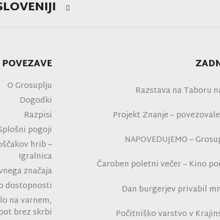
SLOVENIJI
 POVEZAVE
ZADN
O Grosuplju
Razstava na Taboru n
Dogodki
Razpisi
Projekt Znanje – povezovale
Splošni pogoji
NAPOVEDUJEMO – Grosupl
oščakov hrib –
Igralnica
Čaroben poletni večer – Kino p
avnega značaja
na polni tribu
 o dostopnosti
Dan burgerjev privabil mn
lo na varnem,
tro
pot brez skrbi
Počitniško varstvo v Kraji