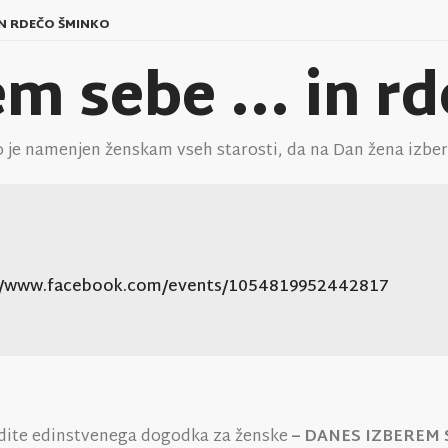
IN RDEČO ŠMINKO
m sebe ... in r
e namenjen ženskam vseh starosti, da na Dan žena izberej
://www.facebook.com/events/1054819952442817
dite edinstvenega dogodka za ženske
– DANES IZBEREM 