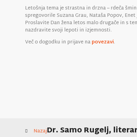
Letošnja tema je strastna in drzna – rdeča šmi
spregovorile Suzana Grau, Nataša Popov, Enet 
Proslavite Dan žena letos malo drugače in s t
nazdravite svoji lepoti in izjemnosti.
Več o dogodku in prijave na
povezavi
.
Dr. Samo Rugelj, litera
Nazaj