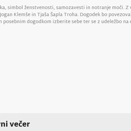
nka, simbol ženstvenosti, samozavesti in notranje moči. Z
Jogan Klemše in Tjaša Šapla Troha. Dogodek bo povezoval
em posebnim dogodkom izberite sebe ter se z udeležbo na
rni večer