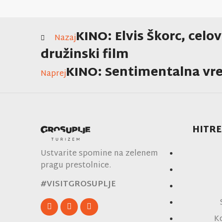
KINO: Elvis Škorc, celo
Nazaj
družinski film
KINO: Sentimentalna vr
Naprej
HITRE
Ustvarite spomine na zelenem
pragu prestolnice.
#VISITGROSUPLJE
K