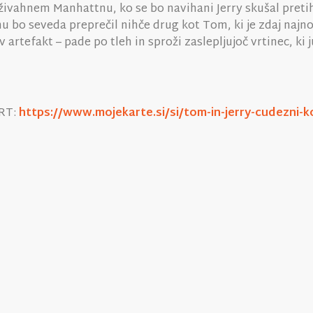
o živahnem Manhattnu, ko se bo navihani Jerry skušal preti
bo seveda preprečil nihče drug kot Tom, ki je zdaj najno
rtefakt – pade po tleh in sproži zaslepljujoč vrtinec, ki j
ART:
https://www.mojekarte.si/si/tom-in-jerry-cudezni-