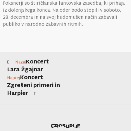
Foksnerji so štiričlanska fantovska zasedba, ki prihaja
iz dolenjskega konca. Na oder bodo stopili v soboto,
28. decembra in na svoj hudomušen način zabavali
publiko v narodno zabavnih ritmih.
Koncert
Nazaj
Lara Žgajnar
Koncert
Naprej
Zgrešeni primeri in
Harpier