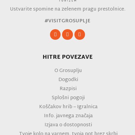
Ustvarite spomine na zelenem pragu prestolnice.
#VISITGROSUPLJE
HITRE POVEZAVE
O Grosuplju
Dogodki
Razpisi
Splošni pogoji
Koščakov hrib – Igralnica
Info. javnega značaja
Izjava o dostopnosti
Tvoje kolo na varnem, tvoja pot brez skrbi