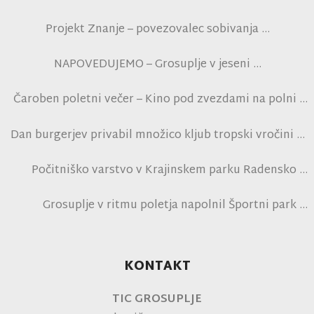
Projekt Znanje – povezovalec sobivanja
NAPOVEDUJEMO – Grosuplje v jeseni
Čaroben poletni večer – Kino pod zvezdami na polni
tribuni NK Brinje
Dan burgerjev privabil množico kljub tropski vročini
Počitniško varstvo v Krajinskem parku Radensko
polje
Grosuplje v ritmu poletja napolnil Športni park
Grosuplje in navdušil obiskovalce
KONTAKT
TIC GROSUPLJE