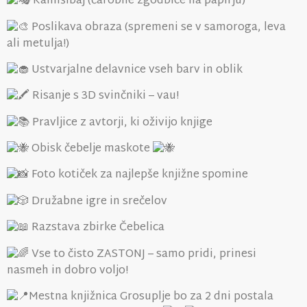
Kamišibaj (čarobne zgodbice na papirju)
Poslikava obraza (spremeni se v samoroga, leva
ali metulja!)
Ustvarjalne delavnice vseh barv in oblik
Risanje s 3D svinčniki – vau!
Pravljice z avtorji, ki oživijo knjige
Obisk čebelje maskote
Foto kotiček za najlepše knjižne spomine
Družabne igre in srečelov
Razstava zbirke Čebelica
Vse to čisto ZASTONJ – samo pridi, prinesi
nasmeh in dobro voljo!
Mestna knjižnica Grosuplje bo za 2 dni postala