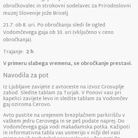
obročkovalec in strokovni sodelavec za Prirodoslovni
muzej Slovenije Jože Bricelj.
21.7. ob 8. uri. Po obročkanju sledi še ogled
Vodomčevega gaja ob 10. uri (vključeno v ceno
obročkanja).
Trajanje:
2 h
V primeru slabega vremena, se obročkanje prestavi.
Navodila za pot
Iz Ljubljane zavijete z avtoceste na izvoz Grosuplje
zahod. Sledite tablam za Turjak. V Ponovi vasi pri
kapelici zavijete levo in sledite tablam za Vodomčev
gaj oziroma Cerovo.
Avto pustite na urejenem brezplačnem parkirišču v
vaškem jedru Cerovega in se peš podate naprej. Do
Vodomčevega gaja vodi makadamska potka. Kažipoti
in informativna tabla vas usmerijo v nižji del vasi