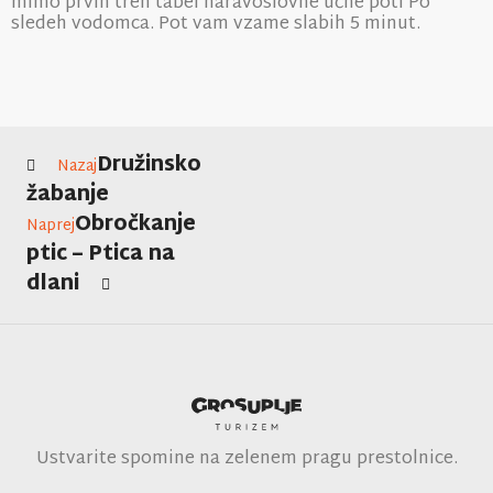
mimo prvih treh tabel naravoslovne učne poti Po
sledeh vodomca. Pot vam vzame slabih 5 minut.
Družinsko
Nazaj
žabanje
Obročkanje
Naprej
ptic – Ptica na
dlani
Ustvarite spomine na zelenem pragu prestolnice.