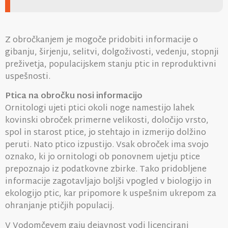
Z obročkanjem je mogoče pridobiti informacije o
gibanju, širjenju, selitvi, dolgoživosti, vedenju, stopnji
preživetja, populacijskem stanju ptic in reproduktivni
uspešnosti.
Ptica na obročku nosi informacijo
Ornitologi ujeti ptici okoli noge namestijo lahek
kovinski obroček primerne velikosti, določijo vrsto,
spol in starost ptice, jo stehtajo in izmerijo dolžino
peruti. Nato ptico izpustijo. Vsak obroček ima svojo
oznako, ki jo ornitologi ob ponovnem ujetju ptice
prepoznajo iz podatkovne zbirke. Tako pridobljene
informacije zagotavljajo boljši vpogled v biologijo in
ekologijo ptic, kar pripomore k uspešnim ukrepom za
ohranjanje ptičjih populacij.
V Vodomčevem gaju dejavnost vodi licencirani