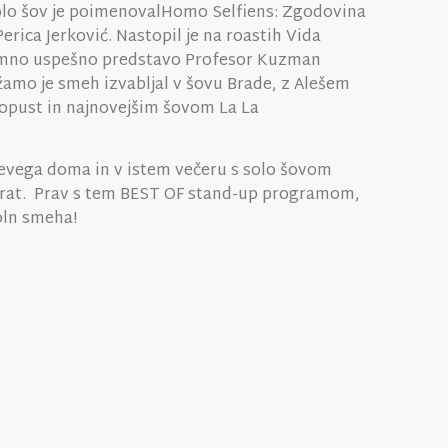
solo šov je poimenovalHomo Selfiens: Zgodovina
Perica Jerković. Nastopil je na roastih Vida
zjemno uspešno predstavo Profesor Kuzman
amo je smeh izvabljal v šovu Brade, z Alešem
opust in najnovejšim šovom La La
jevega doma in v istem večeru s solo šovom
vakrat. Prav s tem BEST OF stand-up programom,
oln smeha!