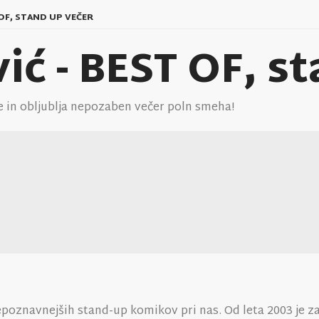
 OF, STAND UP VEČER
vić - BEST OF, s
je in obljublja nepozaben večer poln smeha!
repoznavnejših stand-up komikov pri nas. Od leta 2003 je z