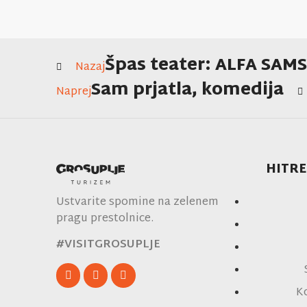
Špas teater: ALFA SAMS
Nazaj
Sam prjatla, komedija
Naprej
HITRE
Ustvarite spomine na zelenem
pragu prestolnice.
#VISITGROSUPLJE
K