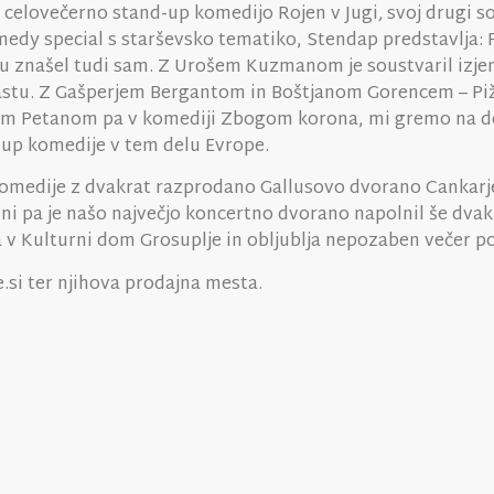
s celovečerno stand-up komedijo Rojen v Jugi
,
svoj drugi 
 comedy special s starševsko tematiko, Stendap predstavlja: 
 žaru znašel tudi sam. Z Urošem Kuzmanom je soustvaril i
oastu. Z Gašperjem Bergantom in Boštjanom Gorencem – Piž
om Petanom pa v komediji Zbogom korona, mi gremo na d
d-up komedije v tem delu Evrope.
 komedije z dvakrat razprodano Gallusovo dvorano Cankar
 dni pa je našo največjo koncertno dvorano napolnil še d
ja v Kulturni dom Grosuplje in obljublja nepozaben večer p
.si ter njihova prodajna mesta.