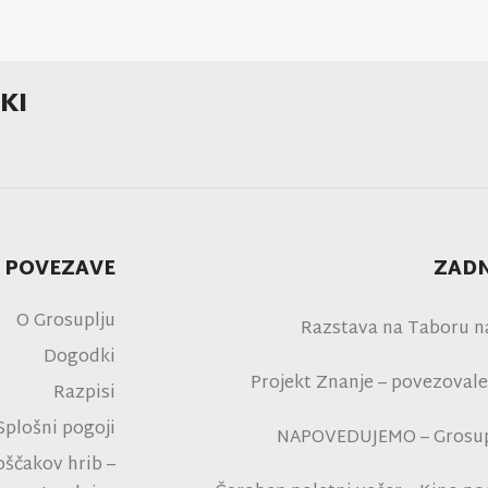
KI
 POVEZAVE
ZADN
O Grosuplju
Razstava na Taboru n
Dogodki
Projekt Znanje – povezovale
Razpisi
Splošni pogoji
NAPOVEDUJEMO – Grosupl
oščakov hrib –