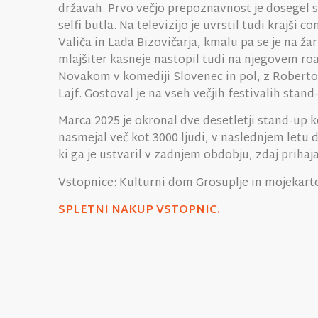
državah. Prvo večjo prepoznavnost je dosegel 
selfi butla. Na televizijo je uvrstil tudi krajši
Valiča in Lada Bizovičarja, kmalu pa se je na
mlajšiter kasneje nastopil tudi na njegovem r
Novakom v komediji Slovenec in pol, z Robert
Lajf. Gostoval je na vseh večjih festivalih stan
Marca 2025 je okronal dve desetletji stand-up
nasmejal več kot 3000 ljudi, v naslednjem letu
ki ga je ustvaril v zadnjem obdobju, zdaj priha
Vstopnice: Kulturni dom Grosuplje in mojekarte
SPLETNI NAKUP VSTOPNIC.