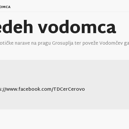
DOMCA
ledeh vodomca
kotičke narave na pragu Grosuplja ter poveže Vodomčev ga
ps://www.facebook.com/TDCerCerovo