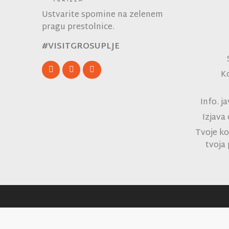
Ustvarite spomine na zelenem
pragu prestolnice.
#VISITGROSUPLJE
K
Info. j
Izjava
Tvoje ko
tvoja 