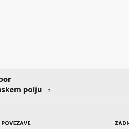
bor
nskem polju
 POVEZAVE
ZADN