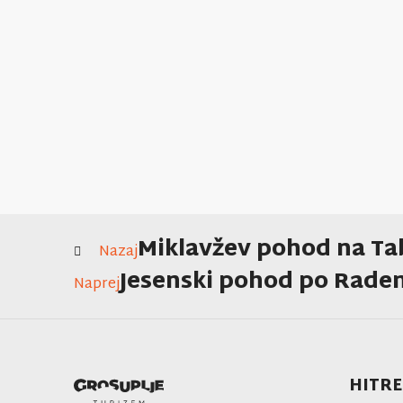
Miklavžev pohod na Ta
Nazaj
Jesenski pohod po Rade
Naprej
HITRE