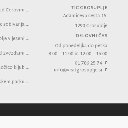
TIC GROSUPLJE
ad Cerovim
Adamičeva cesta 15
c sobivanja
1290 Grosuplje
DELOVNI ČAS
je v jeseni
Od ponedeljka do petka
od zvezdami
8:00 – 11:00 in 12:00 – 15:00
ni NK Brinje
01 786 25 74
ožico kljub
info@visitgrosuplje.si
pski vročini
nskem parku
ensko polje