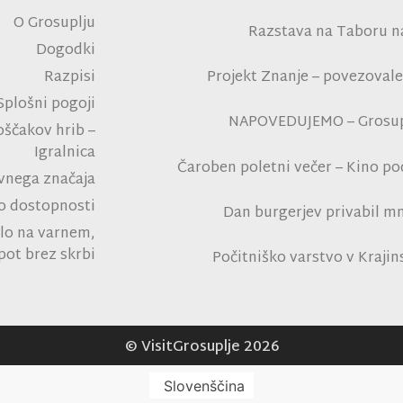
O Grosuplju
Razstava na Taboru n
Dogodki
Razpisi
Projekt Znanje – povezovale
Splošni pogoji
NAPOVEDUJEMO – Grosupl
oščakov hrib –
Igralnica
Čaroben poletni večer – Kino p
avnega značaja
na polni tribu
 o dostopnosti
Dan burgerjev privabil mn
lo na varnem,
tro
pot brez skrbi
Počitniško varstvo v Kraji
Rad
© VisitGrosuplje 2026
Slovenščina