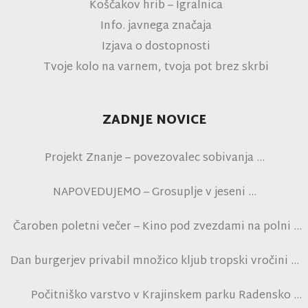
Koščakov hrib – Igralnica
Info. javnega značaja
Izjava o dostopnosti
Tvoje kolo na varnem, tvoja pot brez skrbi
ZADNJE NOVICE
Projekt Znanje – povezovalec sobivanja
NAPOVEDUJEMO – Grosuplje v jeseni
Čaroben poletni večer – Kino pod zvezdami na polni
tribuni NK Brinje
Dan burgerjev privabil množico kljub tropski vročini
Počitniško varstvo v Krajinskem parku Radensko