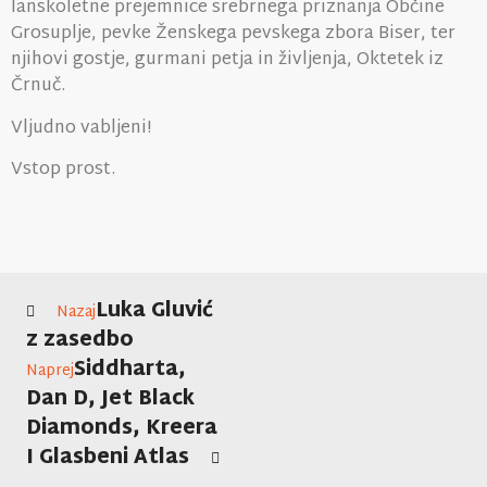
lanskoletne prejemnice srebrnega priznanja Občine
Grosuplje, pevke Ženskega pevskega zbora Biser, ter
njihovi gostje, gurmani petja in življenja, Oktetek iz
Črnuč.
Vljudno vabljeni!
Vstop prost.
Luka Gluvić
Nazaj
z zasedbo
Siddharta,
Naprej
Dan D, Jet Black
Diamonds, Kreera
I Glasbeni Atlas