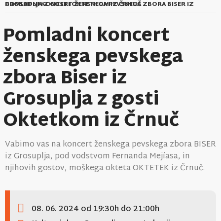
POMLADNI KONCERT ŽENSKEGA PEVSKEGA ZBORA BISER IZ GROSUPLJA Z GOSTI OKTETKOM IZ ČRNUČ
Pomladni koncert
ženskega pevskega
zbora Biser iz
Grosuplja z gosti
Oktetkom iz Črnuč
Vabimo vas na koncert ženskega pevskega zbora BISER
iz Grosuplja, pod vodstvom Fernanda Mejíasa, in
njihovih gostov, moškega okteta OKTETEK iz Črnuč.
08. 06. 2024
od 19:30h
do 21:00h