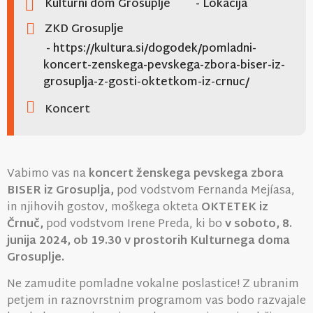
Kulturni dom Grosuplje
- Lokacija
ZKD Grosuplje
- https://kultura.si/dogodek/pomladni-
koncert-zenskega-pevskega-zbora-biser-iz-
grosuplja-z-gosti-oktetkom-iz-crnuc/
Koncert
Vabimo vas na
koncert ženskega pevskega zbora
BISER iz Grosuplja,
pod vodstvom Fernanda Mejíasa,
in njihovih gostov, moškega okteta
OKTETEK iz
Črnuč,
pod vodstvom Irene Preda, ki bo
v soboto, 8.
junija 2024, ob 19.30 v prostorih Kulturnega doma
Grosuplje.
Ne zamudite pomladne vokalne poslastice! Z ubranim
petjem in raznovrstnim programom vas bodo razvajale