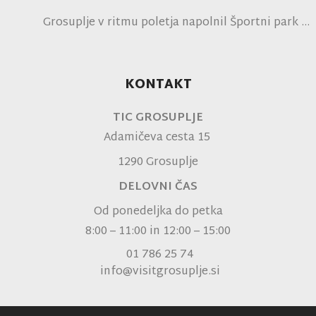
polje
Grosuplje v ritmu poletja napolnil Športni park
Grosuplje in navdušil obiskovalce
KONTAKT
TIC GROSUPLJE
Adamičeva cesta 15
1290 Grosuplje
DELOVNI ČAS
Od ponedeljka do petka
8:00 – 11:00 in 12:00 – 15:00
01 786 25 74
info@visitgrosuplje.si