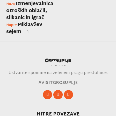
Izmenjevalnica
Nazaj
otroških oblačil,
slikanic in igrač
Miklavžev
Naprej
sejem
Ustvarite spomine na zelenem pragu prestolnice.
#VISITGROSUPLJE
HITRE POVEZAVE