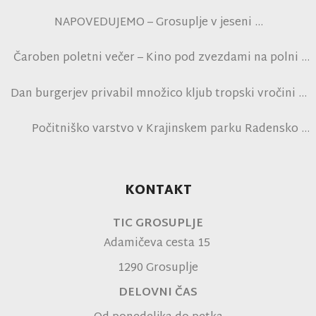
NAPOVEDUJEMO – Grosuplje v jeseni
Čaroben poletni večer – Kino pod zvezdami na polni
tribuni NK Brinje
Dan burgerjev privabil množico kljub tropski vročini
Počitniško varstvo v Krajinskem parku Radensko
polje
KONTAKT
TIC GROSUPLJE
Adamičeva cesta 15
1290 Grosuplje
DELOVNI ČAS