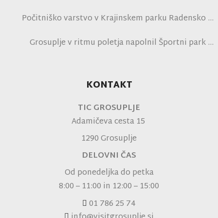
Počitniško varstvo v Krajinskem parku Radensko
polje
Grosuplje v ritmu poletja napolnil Športni park
Grosuplje in navdušil obiskovalce
KONTAKT
TIC GROSUPLJE
Adamičeva cesta 15
1290 Grosuplje
DELOVNI ČAS
Od ponedeljka do petka
8:00 – 11:00 in 12:00 – 15:00
01 786 25 74
info@visitgrosuplje.si