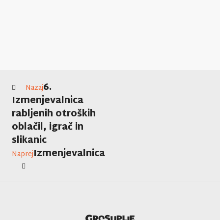
6.
Nazaj
Izmenjevalnica
rabljenih otroških
oblačil, igrač in
slikanic
Izmenjevalnica
Naprej