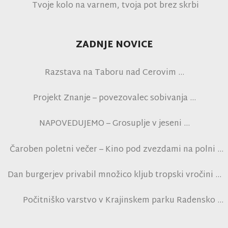
Tvoje kolo na varnem, tvoja pot brez skrbi
ZADNJE NOVICE
Razstava na Taboru nad Cerovim
Projekt Znanje – povezovalec sobivanja
NAPOVEDUJEMO – Grosuplje v jeseni
Čaroben poletni večer – Kino pod zvezdami na polni
tribuni NK Brinje
Dan burgerjev privabil množico kljub tropski vročini
Počitniško varstvo v Krajinskem parku Radensko
polje