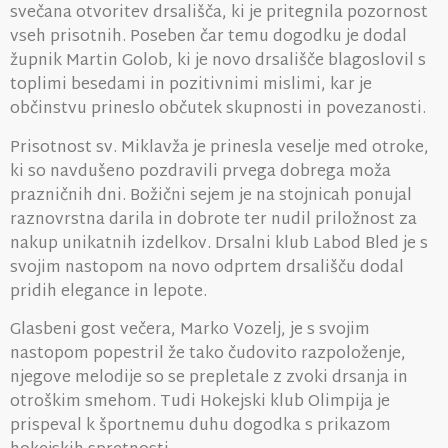
svečana otvoritev drsališča, ki je pritegnila pozornost
vseh prisotnih. Poseben čar temu dogodku je dodal
župnik Martin Golob, ki je novo drsališče blagoslovil s
toplimi besedami in pozitivnimi mislimi, kar je
občinstvu prineslo občutek skupnosti in povezanosti.
Prisotnost sv. Miklavža je prinesla veselje med otroke,
ki so navdušeno pozdravili prvega dobrega moža
prazničnih dni. Božični sejem je na stojnicah ponujal
raznovrstna darila in dobrote ter nudil priložnost za
nakup unikatnih izdelkov. Drsalni klub Labod Bled je s
svojim nastopom na novo odprtem drsališču dodal
pridih elegance in lepote.
Glasbeni gost večera, Marko Vozelj, je s svojim
nastopom popestril že tako čudovito razpoloženje,
njegove melodije so se prepletale z zvoki drsanja in
otroškim smehom. Tudi Hokejski klub Olimpija je
prispeval k športnemu duhu dogodka s prikazom