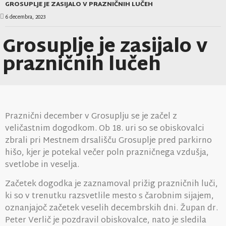
GROSUPLJE JE ZASIJALO V PRAZNIČNIH LUČEH
6 decembra, 2023
Grosuplje je zasijalo v
prazničnih lučeh
Praznični december v Grosuplju se je začel z
veličastnim dogodkom. Ob 18. uri so se obiskovalci
zbrali pri Mestnem drsališču Grosuplje pred parkirno
hišo, kjer je potekal večer poln prazničnega vzdušja,
svetlobe in veselja.
Začetek dogodka je zaznamoval prižig prazničnih luči,
ki so v trenutku razsvetlile mesto s čarobnim sijajem,
oznanjajoč začetek veselih decembrskih dni. Župan dr.
Peter Verlič je pozdravil obiskovalce, nato je sledila