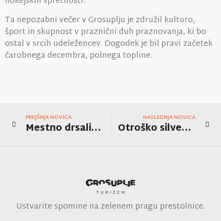
hokejskih spretnosti.
Ta nepozabni večer v Grosuplju je združil kulturo,
šport in skupnost v praznični duh praznovanja, ki bo
ostal v srcih udeležencev. Dogodek je bil pravi začetek
čarobnega decembra, polnega topline.
PREJŠNJA NOVICA
NASLEDNJA NOVICA
Mestno drsališče Grosuplje
Otroško silvestrovanje v Grosupljem
Ustvarite spomine na zelenem pragu prestolnice.