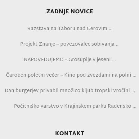
ZADNJE NOVICE
Razstava na Taboru nad Cerovim
Projekt Znanje – povezovalec sobivanja
NAPOVEDUJEMO – Grosuplje v jeseni
Čaroben poletni večer – Kino pod zvezdami na polni
tribuni NK Brinje
Dan burgerjev privabil množico kljub tropski vročini
Počitniško varstvo v Krajinskem parku Radensko
polje
KONTAKT