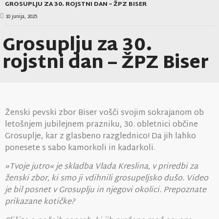
GROSUPLJU ZA 30. ROJSTNI DAN – ŽPZ BISER
10 junija, 2025
Grosuplju za 30.
rojstni dan – ŽPZ Biser
Ženski pevski zbor Biser vošči svojim sokrajanom ob
letošnjem jubilejnem prazniku, 30. obletnici občine
Grosuplje, kar z glasbeno razglednico! Da jih lahko
ponesete s sabo kamorkoli in kadarkoli.
»Tvoje jutro« je skladba Vlada Kreslina, v priredbi za
ženski zbor, ki smo ji vdihnili grosupeljsko dušo. Video
je bil posnet v Grosuplju in njegovi okolici. Prepoznate
prikazane kotičke?