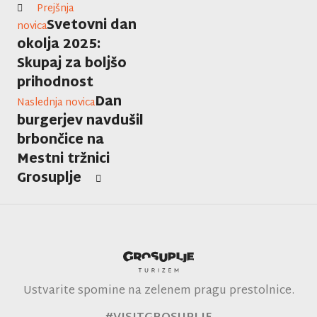
Prejšnja
Svetovni dan
novica
okolja 2025:
Skupaj za boljšo
prihodnost
Dan
Naslednja novica
burgerjev navdušil
brbončice na
Mestni tržnici
Grosuplje
Ustvarite spomine na zelenem pragu prestolnice.