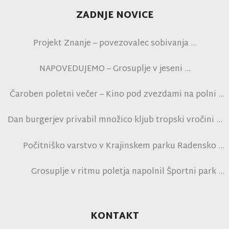
ZADNJE NOVICE
Projekt Znanje – povezovalec sobivanja
NAPOVEDUJEMO – Grosuplje v jeseni
Čaroben poletni večer – Kino pod zvezdami na polni
tribuni NK Brinje
Dan burgerjev privabil množico kljub tropski vročini
Počitniško varstvo v Krajinskem parku Radensko
polje
Grosuplje v ritmu poletja napolnil Športni park
Grosuplje in navdušil obiskovalce
KONTAKT