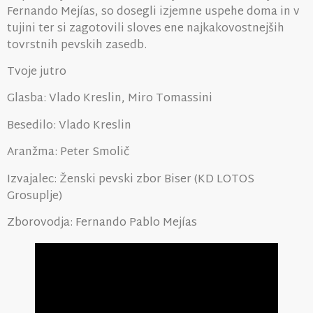
Fernando Mejías, so dosegli izjemne uspehe doma in v
tujini ter si zagotovili sloves ene najkakovostnejših
tovrstnih pevskih zasedb.
Tvoje jutro
Glasba: Vlado Kreslin, Miro Tomassini
Besedilo: Vlado Kreslin
Aranžma: Peter Smolič
Izvajalec: Ženski pevski zbor Biser (KD LOTOS
Grosuplje)
Zborovodja: Fernando Pablo Mejías