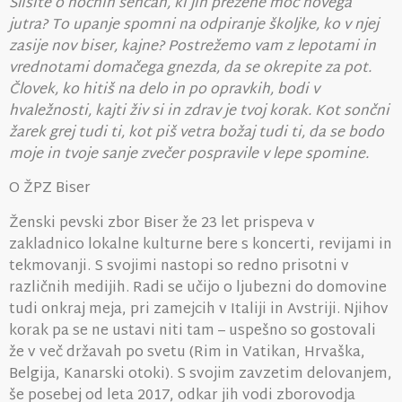
Slišite o nočnih sencah, ki jih prežene moč novega
jutra? To upanje spomni na odpiranje školjke, ko v njej
zasije nov biser, kajne? Postrežemo vam z lepotami in
vrednotami domačega gnezda, da se okrepite za pot.
Človek, ko hitiš na delo in po opravkih, bodi v
hvaležnosti, kajti živ si in zdrav je tvoj korak. Kot sončni
žarek grej tudi ti, kot piš vetra božaj tudi ti, da se bodo
moje in tvoje sanje zvečer pospravile v lepe spomine.
O ŽPZ Biser
Ženski pevski zbor Biser že 23 let prispeva v
zakladnico lokalne kulturne bere s koncerti, revijami in
tekmovanji. S svojimi nastopi so redno prisotni v
različnih medijih. Radi se učijo o ljubezni do domovine
tudi onkraj meja, pri zamejcih v Italiji in Avstriji. Njihov
korak pa se ne ustavi niti tam – uspešno so gostovali
že v več državah po svetu (Rim in Vatikan, Hrvaška,
Belgija, Kanarski otoki). S svojim zavzetim delovanjem,
še posebej od leta 2017, odkar jih vodi zborovodja