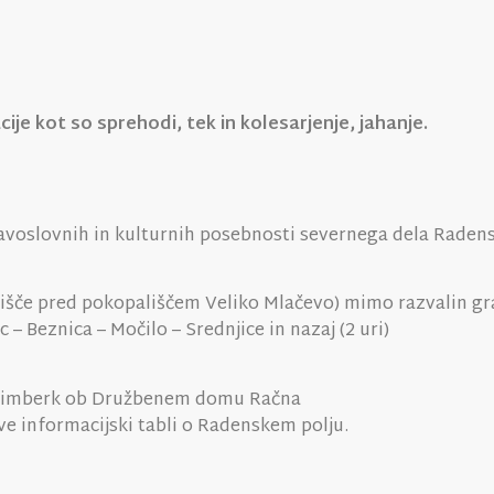
je kot so sprehodi, tek in kolesarjenje, jahanje.
voslovnih in kulturnih posebnosti severnega dela Radens
rišče pred pokopališčem Veliko Mlačevo) mimo razvalin gr
 – Beznica – Močilo – Srednjice in nazaj (2 uri)
u Limberk ob Družbenem domu Račna
e informacijski tabli o Radenskem polju.