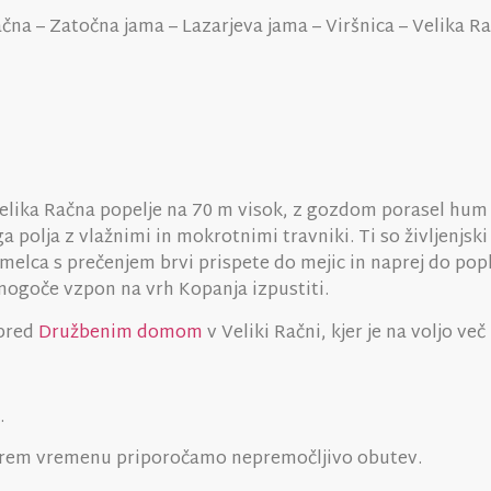
čna – Zatočna jama – Lazarjeva jama – Viršnica – Velika Rač
e Velika Račna popelje na 70 m visok, z gozdom porasel hu
olja z vlažnimi in mokrotnimi travniki. Ti so življenjski
samelca s prečenjem brvi prispete do mejic in naprej do pop
 mogoče vzpon na vrh Kopanja izpustiti.
 pred
Družbenim domom
v Veliki Račni, kjer je na voljo več 
.
rem vremenu priporočamo nepremočljivo obutev.