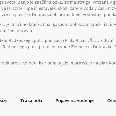
 sveta. Zanjo je značilna ozka, strma struga, vrezana v gl
prve izrazite rupe in estavele, skozi katere voda v času n
u vre na površje. Dobravka ob normalnem vodostaju ponika
, je značilno kraški. Ima lijakasto oblikovan kraški izvir v
 daljšem deževju.
Z delu Radenskega polja pod vasjo Mala Račna. Šica, zahval
l Radenskega polja preplavijo vode Zelenke in Dobravke. Ta
hoda proti vzhodu, kjer ponikujejo in pritečejo na plan kot 
šče
Trasa poti
Prijave na vodenje
Cen