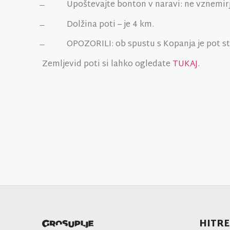
̶ Upoštevajte bonton v naravi: ne vznemirjajte
̶ Dolžina poti – je 4 km.
̶ OPOZORILI: ob spustu s Kopanja je pot str
Zemljevid poti si lahko ogledate
TUKAJ
.
HITRE