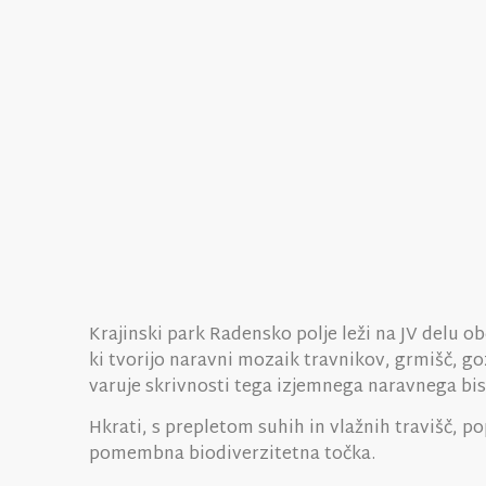
Krajinski park Radensko polje leži na JV delu ob
ki tvorijo naravni mozaik travnikov, grmišč, go
varuje skrivnosti tega izjemnega naravnega bi
Hkrati, s prepletom suhih in vlažnih travišč, 
pomembna biodiverzitetna točka.