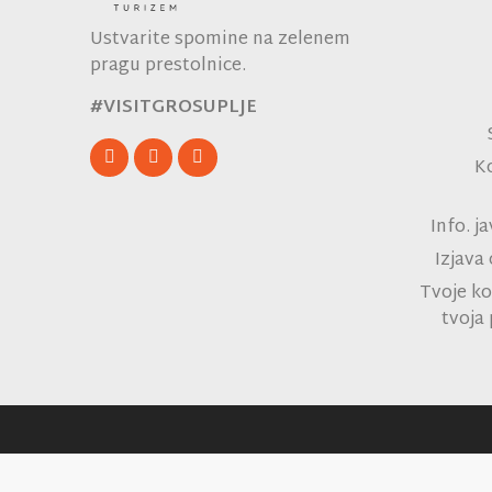
Ustvarite spomine na zelenem
pragu prestolnice.
#VISITGROSUPLJE
K
Info. j
Izjava
Tvoje ko
tvoja 