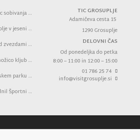
TIC GROSUPLJE
c sobivanja
Adamičeva cesta 15
je v jeseni
1290 Grosuplje
DELOVNI ČAS
od zvezdami
ni NK Brinje
Od ponedeljka do petka
ožico kljub
8:00 – 11:00 in 12:00 – 15:00
pski vročini
01 786 25 74
nskem parku
info@visitgrosuplje.si
ensko polje
lnil Športni
obiskovalce