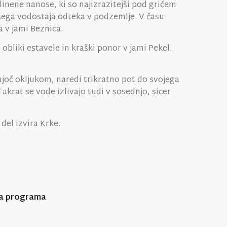
inene nanose, ki so najizrazitejši pod gričem
izkega vodostaja odteka v podzemlje. V času
 v jami Beznica.
 obliki estavele in kraški ponor v jami Pekel.
jujoč okljukom, naredi trikratno pot do svojega
krat se vode izlivajo tudi v sosednjo, sicer
del izvira Krke.
a programa