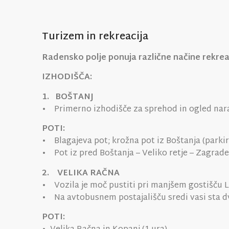
Turizem in rekreacija
Radensko polje ponuja različne načine rekreaci
IZHODIŠČA:
1. BOŠTANJ
• Primerno izhodišče za sprehod in ogled nara
POTI:
• Blagajeva pot; krožna pot iz Boštanja (parki
• Pot iz pred Boštanja – Veliko retje – Zagradec
2. VELIKA RAČNA
• Vozila je moč pustiti pri manjšem gostišč
• Na avtobusnem postajališču sredi vasi sta dv
POTI: