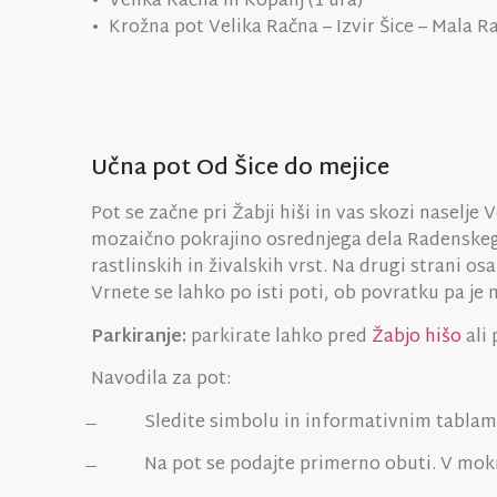
• Velika Račna in Kopanj (1 ura)
• Krožna pot Velika Račna – Izvir Šice – Mala Ra
Učna pot Od Šice do mejice
Pot se začne pri Žabji hiši in vas skozi naselj
mozaično pokrajino osrednjega dela Radenskega p
rastlinskih in živalskih vrst. Na drugi strani o
Vrnete se lahko po isti poti, ob povratku pa je
Parkiranje:
parkirate lahko pred
Žabjo hišo
ali
Navodila za pot:
̶ Sledite simbolu in informativnim tablam
̶ Na pot se podajte primerno obuti. V mok