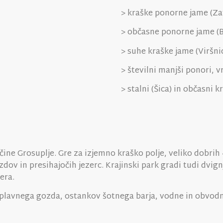
> kraške ponorne jame (Za
> občasne ponorne jame (B
> suhe kraške jame (Viršni
> številni manjši ponori, 
> stalni (Šica) in občasni k
čine Grosuplje. Gre za izjemno kraško polje, veliko dobrih 
zdov in presihajočih jezerc. Krajinski park gradi tudi dvig
sera.
poplavnega gozda, ostankov šotnega barja, vodne in obvodn