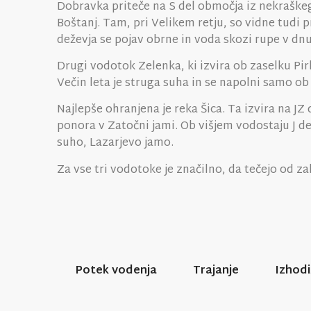
Dobravka priteče na S del območja iz nekraškega
Boštanj. Tam, pri Velikem retju, so vidne tudi 
deževja se pojav obrne in voda skozi rupe v dn
Drugi vodotok Zelenka, ki izvira ob zaselku Pirka
Večin leta je struga suha in se napolni samo ob
Najlepše ohranjena je reka Šica. Ta izvira na J
ponora v Zatočni jami. Ob višjem vodostaju J de
suho, Lazarjevo jamo.
Za vse tri vodotoke je značilno, da tečejo od za
Potek vodenja
Trajanje
Izhodi