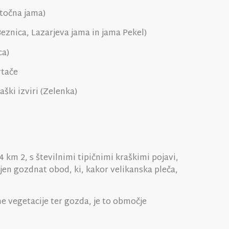
točna jama)
eznica, Lazarjeva jama in jama Pekel)
ca)
vrtače
raški izviri (Zelenka)
4 km 2, s številnimi tipičnimi kraškimi pojavi,
njen gozdnat obod, ki, kakor velikanska pleča,
e vegetacije ter gozda, je to območje