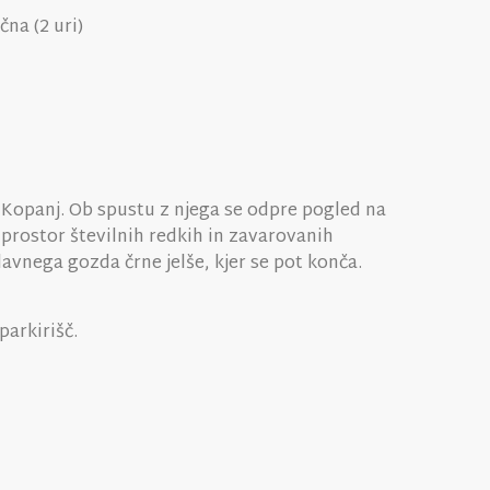
na (2 uri)
m Kopanj. Ob spustu z njega se odpre pogled na
 prostor številnih redkih in zavarovanih
lavnega gozda črne jelše, kjer se pot konča.
parkirišč.