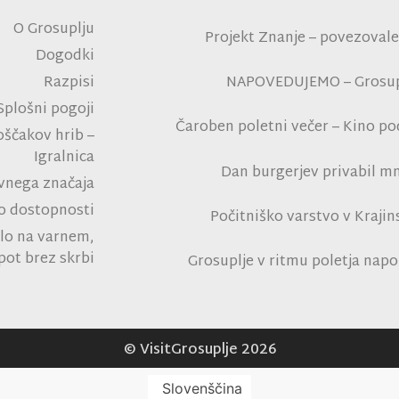
O Grosuplju
Projekt Znanje – povezovale
Dogodki
Razpisi
NAPOVEDUJEMO – Grosupl
Splošni pogoji
Čaroben poletni večer – Kino p
oščakov hrib –
na polni tribu
Igralnica
Dan burgerjev privabil mn
avnega značaja
tro
 o dostopnosti
Počitniško varstvo v Kraji
lo na varnem,
Rad
pot brez skrbi
Grosuplje v ritmu poletja napo
park Grosuplje in navdušil 
© VisitGrosuplje 2026
Slovenščina