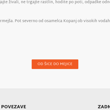
 živali, ne trgajte rastlin, hodite po poti, odpadke odne
mejša. Pot severno od osamelca Kopanj ob visokih vodah
OD ŠICE DO MEJICE
 POVEZAVE
ZADN