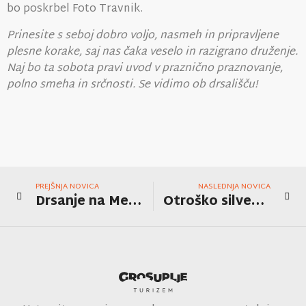
bo poskrbel Foto Travnik.
Prinesite s seboj dobro voljo, nasmeh in pripravljene
plesne korake, saj nas čaka veselo in razigrano druženje.
Naj bo ta sobota pravi uvod v praznično praznovanje,
polno smeha in srčnosti. Se vidimo ob drsališču!
PREJŠNJA NOVICA
NASLEDNJA NOVICA
Drsanje na Mestnem drsališču Grosuplje
Otroško silvestrovanje z Jelenčkovim cirkusom in Dedkom Mrazom