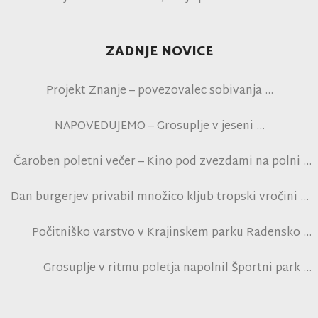
ZADNJE NOVICE
Projekt Znanje – povezovalec sobivanja
NAPOVEDUJEMO – Grosuplje v jeseni
Čaroben poletni večer – Kino pod zvezdami na polni
tribuni NK Brinje
Dan burgerjev privabil množico kljub tropski vročini
Počitniško varstvo v Krajinskem parku Radensko
polje
Grosuplje v ritmu poletja napolnil Športni park
Grosuplje in navdušil obiskovalce