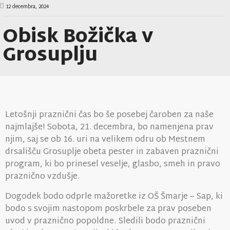
12 decembra, 2024
Obisk Božička v
Grosuplju
Letošnji praznični čas bo še posebej čaroben za naše
najmlajše! Sobota, 21. decembra, bo namenjena prav
njim, saj se ob 16. uri na velikem odru ob Mestnem
drsališču Grosuplje obeta pester in zabaven praznični
program, ki bo prinesel veselje, glasbo, smeh in pravo
praznično vzdušje.
Dogodek bodo odprle mažoretke iz OŠ Šmarje – Sap, ki
bodo s svojim nastopom poskrbele za prav poseben
uvod v praznično popoldne. Sledili bodo praznični