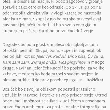
plesi in plesne animacije, ki bodo zagotovo v gibanje
spravile tako otroke kot odrasle. Ob 17. uri pa bo na
oder stopila
Zimska vila
, v vlogi katere bo nastopila
Alenka Kolman. Skupaj z njo bo otroke razveseljeval
navihani jelenček Rudolf, ki bo s svojo energijo in
humorjem pričaral čarobno praznično doživetje.
Dogodek bo poln glasbe in plesa ob najbolj znanih
otroških pesmih. Skupaj bomo zapeli in zaplesali ob
melodijah, kot so
Jelenček Rudolf
,
Dino ples
,
Ču ču va
,
Ram zam zam
,
Zima je prišla
,
Ples pingvinov
in mnoge
druge. Navihani jelenček Rudolf bo poskrbel za veliko
zabave, medtem ko bodo otroci s svojim petjem in
plesom priklicali še prav posebnega gosta –
Božička
!
Božiček bo s svojim obiskom popestril praznično
vzdušje in razveselil otroke s svojo prisotnostjo. Otroci
bodo imeli možnost se slikati z Božičkom v posebnem
prazničnem ambientu, za profesionalne fotografije pa