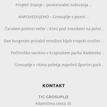
Projekt Znanje – povezovalec sobivanja
NAPOVEDUJEMO – Grosuplje v jeseni
Čaroben poletni večer – Kino pod zvezdami na polni
tribuni NK Brinje
Dan burgerjev privabil množico kljub tropski vročini
Počitniško varstvo v Krajinskem parku Radensko
polje
Grosuplje v ritmu poletja napolnil Športni park
Grosuplje in navdušil obiskovalce
KONTAKT
TIC GROSUPLJE
Adamičeva cesta 15