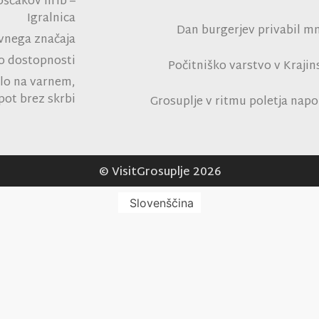
oščakov hrib –
na polni tribu
Igralnica
Dan burgerjev privabil mn
avnega značaja
tro
 o dostopnosti
Počitniško varstvo v Kraji
lo na varnem,
Rad
pot brez skrbi
Grosuplje v ritmu poletja napo
park Grosuplje in navdušil 
© VisitGrosuplje 2026
Slovenščina