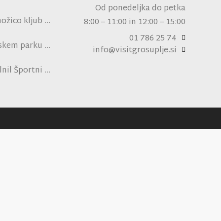
ni NK Brinje
Od ponedeljka do petka
ožico kljub
8:00 – 11:00 in 12:00 – 15:00
pski vročini
01 786 25 74
nskem parku
info@visitgrosuplje.si
ensko polje
lnil Športni
obiskovalce