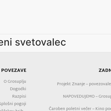
eni svetovalec
 POVEZAVE
ZADN
O Grosuplju
Projekt Znanje – povezovale
Dogodki
Razpisi
NAPOVEDUJEMO – Grosupl
Splošni pogoji
Čaroben poletni večer – Kino p