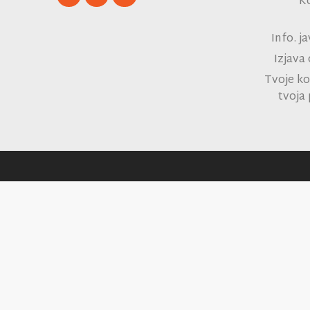
K
Info. j
Izjava
Tvoje ko
tvoja 