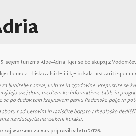
Adria
35. sejem turizma Alpe-Adria, kjer se bo skupaj z Vodomče
kjer bomo z obiskovalci delili kje in kako ustvariti spomi
a ljubitelje narave, kulture in zgodovine. Prepustite se žv
 najdejo svoj dom, medtem ko informativne table in progr
 se po čudovitem krajinskem parku Radensko polje in pote
 Taboru nad Cerovim in raziščite bogato arheološko dedišč
ovina navdušujeta na vsakem koraku.
kaj vse smo za vas pripravili v letu 2025.