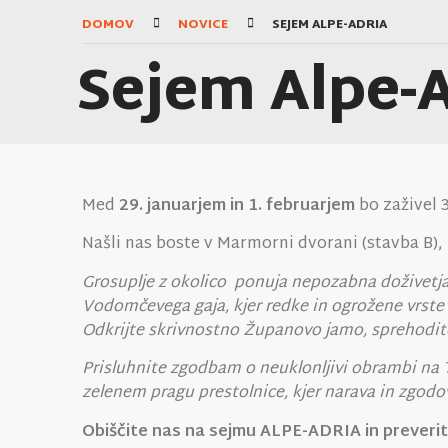
DOMOV
NOVICE
SEJEM ALPE-ADRIA
Sejem Alpe-
Med
29. januarjem in 1. februarjem
bo zaživel 
Našli nas boste v Marmorni dvorani (stavba B), 
Grosuplje z okolico ponuja nepozabna doživetja z
Vodomčevega gaja, kjer redke in ogrožene vrste
Odkrijte skrivnostno Županovo jamo, sprehodite
Prisluhnite zgodbam o neuklonljivi obrambi na
zelenem pragu prestolnice, kjer narava in zgod
Obiščite nas na sejmu ALPE-ADRIA in preverite 