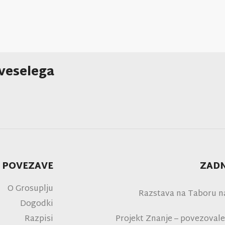
 veselega
 POVEZAVE
ZADN
O Grosuplju
Razstava na Taboru n
Dogodki
Razpisi
Projekt Znanje – povezovale