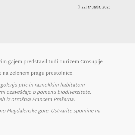
22 januarja, 2025
vim gajem predstavil tudi Turizem Grosuplje.
ne na zelenem pragu prestolnice.
rgolenju ptic in raznolikim habitatom
ami ozaveščajo o pomenu biodiverzitete.
h iz otroštva Franceta Prešerna.
ino Magdalenske gore. Ustvarite spomine na