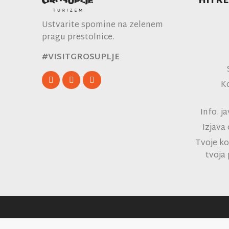
HITRE
Ustvarite spomine na zelenem
pragu prestolnice.
#VISITGROSUPLJE
K
Info. j
Izjava
Tvoje ko
tvoja 