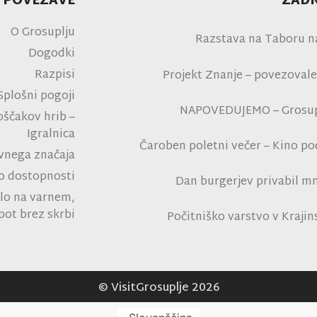
 POVEZAVE
ZADN
O Grosuplju
Razstava na Taboru n
Dogodki
Razpisi
Projekt Znanje – povezovale
Splošni pogoji
NAPOVEDUJEMO – Grosupl
oščakov hrib –
Igralnica
Čaroben poletni večer – Kino p
avnega značaja
na polni tribu
 o dostopnosti
Dan burgerjev privabil mn
lo na varnem,
tro
pot brez skrbi
Počitniško varstvo v Kraji
Rad
© VisitGrosuplje 2026