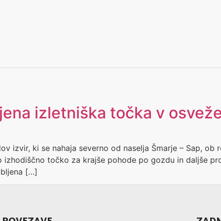
ljena izletniška točka v osvež
izvir, ki se nahaja severno od naselja Šmarje – Sap, ob ro
o izhodiščno točko za krajše pohode po gozdu in daljše prot
ubljena […]