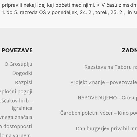
 pripravili nekaj idej kaj početi med njimi. > V času zimski
1. do 5. razreda OŠ v ponedeljek, 24. 2., torek, 25. 2., in s
 POVEZAVE
ZADN
O Grosuplju
Razstava na Taboru n
Dogodki
Razpisi
Projekt Znanje – povezovale
Splošni pogoji
NAPOVEDUJEMO – Grosupl
oščakov hrib –
Igralnica
Čaroben poletni večer – Kino p
avnega značaja
na polni tribu
 o dostopnosti
Dan burgerjev privabil mn
lo na varnem,
tro