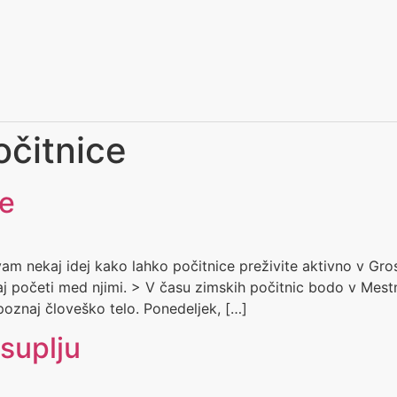
očitnice
ce
 nekaj idej kako lahko počitnice preživite aktivno v Grosu
kaj početi med njimi. > V času zimskih počitnic bodo v Mestni
poznaj človeško telo. Ponedeljek, […]
suplju