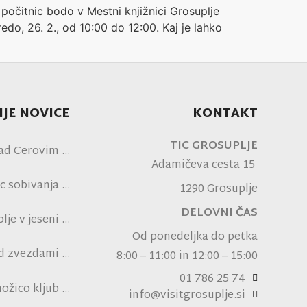
h počitnic bodo v Mestni knjižnici Grosuplje
redo, 26. 2., od 10:00 do 12:00. Kaj je lahko
JE NOVICE
KONTAKT
TIC GROSUPLJE
ad Cerovim
Adamičeva cesta 15
c sobivanja
1290 Grosuplje
DELOVNI ČAS
je v jeseni
Od ponedeljka do petka
od zvezdami
8:00 – 11:00 in 12:00 – 15:00
ni NK Brinje
01 786 25 74
ožico kljub
info@visitgrosuplje.si
pski vročini