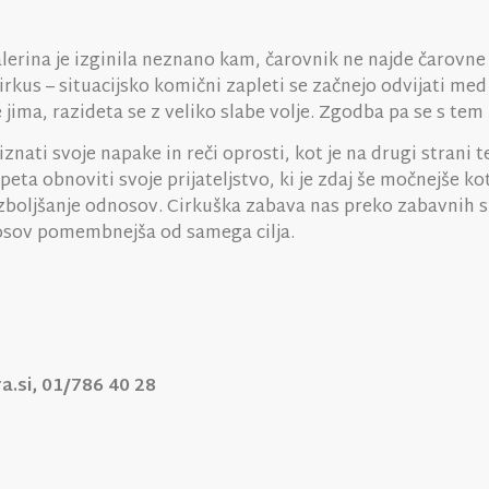
erina je izginila neznano kam, čarovnik ne najde čarovne pal
k cirkus – situacijsko komični zapleti se začnejo odvijati 
 jima, razideta se z veliko slabe volje. Zgodba pa se s tem
znati svoje napake in reči oprosti, kot je na drugi strani 
eta obnoviti svoje prijateljstvo, ki je zdaj še močnejše ko
izboljšanje odnosov. Cirkuška zabava nas preko zabavnih si
dnosov pomembnejša od samega cilja.
a.si, 01/786 40 28