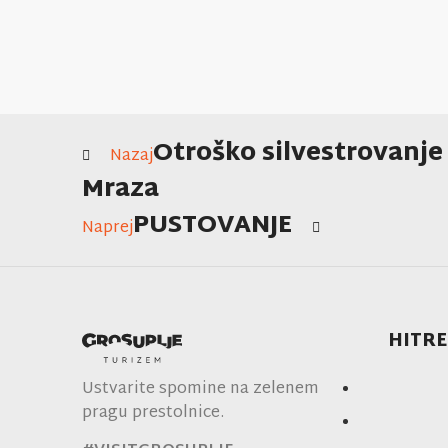
Otroško silvestrovanje
Nazaj
Mraza
PUSTOVANJE
Naprej
HITRE
Ustvarite spomine na zelenem
pragu prestolnice.