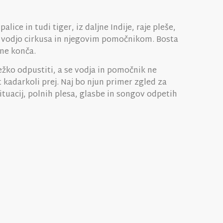
ice in tudi tiger, iz daljne Indije, raje pleše,
med vodjo cirkusa in njegovim pomočnikom. Bosta
 ne konča.
težko odpustiti, a se vodja in pomočnik ne
t kadarkoli prej. Naj bo njun primer zgled za
tuacij, polnih plesa, glasbe in songov odpetih