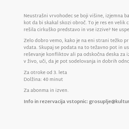
Neustrašni vrvohodec se boji višine, izjemna bal
kot da bi skakal skozi obroč. To je res en veli
rešila cirkuško predstavo in vse izzive? Ne uspe
Zelo dobro vemo, kako je na eni strani težko pri
vdata. Skupaj se podata na to težavno pot in usp
reševanje konfliktov ali pa odskočna deska za 
v živo, uči, da je pot sodelovanja in dobrih o
Za otroke od 3. leta
Dolžina: 40 minut
Za abonma in izven.
Info in rezervacija vstopnic: grosuplje@kultur