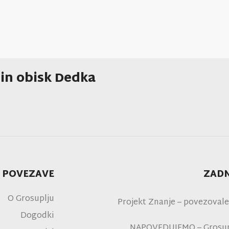
 in obisk Dedka
 POVEZAVE
ZADN
O Grosuplju
Projekt Znanje – povezovale
Dogodki
NAPOVEDUJEMO – Grosupl