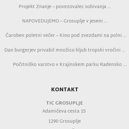
Projekt Znanje – povezovalec sobivanja
NAPOVEDUJEMO – Grosuplje v jeseni
Čaroben poletni večer – Kino pod zvezdami na polni
tribuni NK Brinje
Dan burgerjev privabil množico kljub tropski vročini
Počitniško varstvo v Krajinskem parku Radensko
polje
KONTAKT
TIC GROSUPLJE
Adamičeva cesta 15
1290 Grosuplje