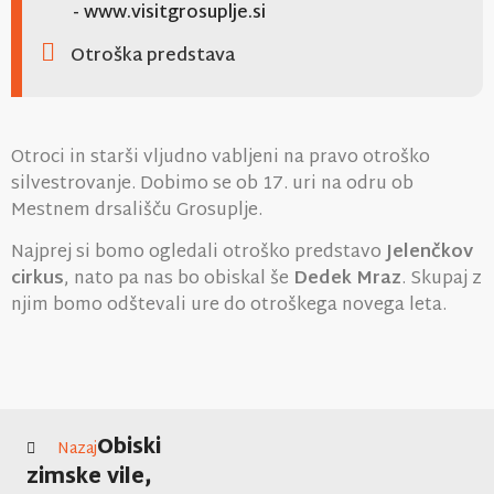
- www.visitgrosuplje.si
Otroška predstava
Otroci in starši vljudno vabljeni na pravo otroško
silvestrovanje. Dobimo se ob 17. uri na odru ob
Mestnem drsališču Grosuplje.
Najprej si bomo ogledali otroško predstavo
Jelenčkov
cirkus
, nato pa nas bo obiskal še
Dedek Mraz
. Skupaj z
njim bomo odštevali ure do otroškega novega leta.
Obiski
Nazaj
zimske vile,