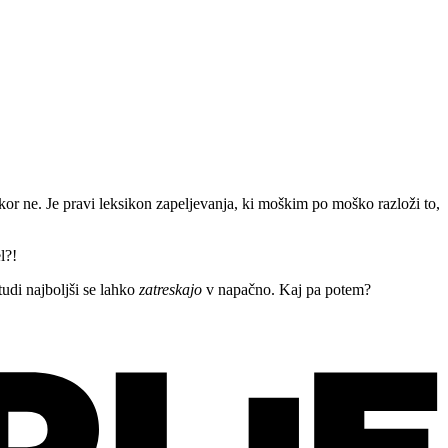
or ne. Je pravi leksikon zapeljevanja, ki moškim po moško razloži to,
l?!
tudi najboljši se lahko
zatreskajo
v napačno. Kaj pa potem?