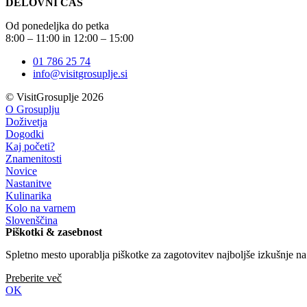
DELOVNI ČAS
Od ponedeljka do petka
8:00 – 11:00 in 12:00 – 15:00
01 786 25 74
info@visitgrosuplje.si
© VisitGrosuplje 2026
O Grosuplju
Doživetja
Dogodki
Kaj početi?
Znamenitosti
Novice
Nastanitve
Kulinarika
Kolo na varnem
Slovenščina
Piškotki & zasebnost
Spletno mesto uporablja piškotke za zagotovitev najboljše izkušnje na n
Preberite več
OK