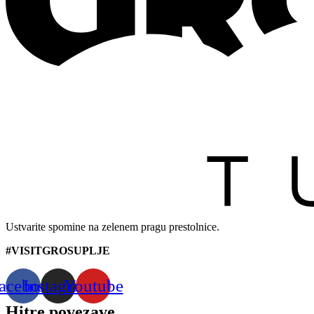
Ustvarite spomine na zelenem pragu prestolnice.
#VISITGROSUPLJE
acebook
Instagram
Youtube
Hitre povezave