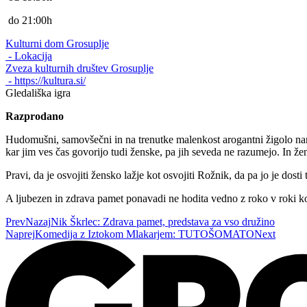
do 21:00h
Kulturni dom Grosuplje
- Lokacija
Zveza kulturnih društev Grosuplje
- https://kultura.si/
Gledališka igra
Razprodano
Hudomušni, samovšečni in na trenutke malenkost arogantni žigolo nam 
kar jim ves čas govorijo tudi ženske, pa jih seveda ne razumejo. In žen
Pravi, da je osvojiti žensko lažje kot osvojiti Rožnik, da pa jo je dosti
A ljubezen in zdrava pamet ponavadi ne hodita vedno z roko v roki kot
Prev
Nazaj
Nik Škrlec: Zdrava pamet, predstava za vso družino
Naprej
Komedija z Iztokom Mlakarjem: TUTOŠOMATO
Next