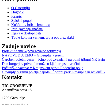
O Grosuplju
Dogodki
Razpisi
Splošni pogoji
Koščakov hrib – Igralnica
Info. javnega značaja
Izjava o dostopnosti
Tvoje kolo na varnem, tvoja pot brez skrbi
Zadnje novice
Projekt Znanje – povezovalec sobivanja
NAPOVEDUJEMO – Grosuplje v jeseni
Čaroben poletni večer – Kino pod zvezdami na polni tribuni NK Brin
Dan burgerjev privabil množico kljub tropski vročini
Počitniško varstvo v Krajinskem parku Radensko polje
Grosuplje v ritmu poletja napolnil Športni park Grosuplje in navdušil
Kontakt
TIC GROSUPLJE
Adamičeva cesta 15
1290 Grosuplje