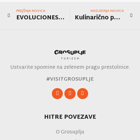
PREJŠNJA NOVICA
NASLEDNJA NOVICA
EVOLUCIONES – SLIKARSKA ZGODBA EDUARDA BENTUBA
Kulinarično popotovanje z okusi Mehike na Mestni tržnici Grosuplje
Ustvarite spomine na zelenem pragu prestolnice.
#VISITGROSUPLJE
HITRE POVEZAVE
O Grosuplju