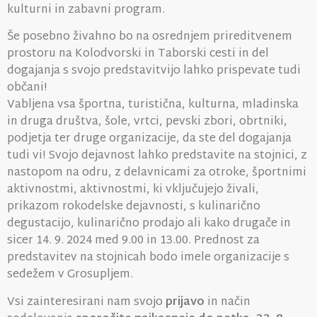
kulturni in zabavni program.
Še posebno živahno bo na osrednjem prireditvenem
prostoru na Kolodvorski in Taborski cesti in del
dogajanja s svojo predstavitvijo lahko prispevate tudi
občani!
Vabljena vsa športna, turistična, kulturna, mladinska
in druga društva, šole, vrtci, pevski zbori, obrtniki,
podjetja ter druge organizacije, da ste del dogajanja
tudi vi! Svojo dejavnost lahko predstavite na stojnici, z
nastopom na odru, z delavnicami za otroke, športnimi
aktivnostmi, aktivnostmi, ki vključujejo živali,
prikazom rokodelske dejavnosti, s kulinarično
degustacijo, kulinarično prodajo ali kako drugače in
sicer 14. 9. 2024 med 9.00 in 13.00. Prednost za
predstavitev na stojnicah bodo imele organizacije s
sedežem v Grosupljem.
Vsi zainteresirani nam svojo
prijavo
in način