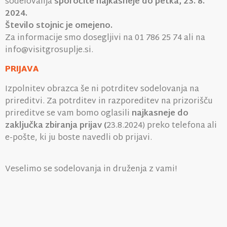
sodelovanja
sporočite najkasneje do petka, 23. 8.
2024.
Število stojnic je omejeno.
Za informacije smo dosegljivi na 01 786 25 74 ali na
info@visitgrosuplje.si.
PRIJAVA
Izpolnitev obrazca še ni potrditev sodelovanja na
prireditvi. Za potrditev in razporeditev na prizorišču
prireditve se vam bomo oglasili
najkasneje do
zaključka zbiranja prijav (
23.8.2024) preko telefona ali
e-pošte, ki ju boste navedli ob prijavi.
Veselimo se sodelovanja in druženja z vami!