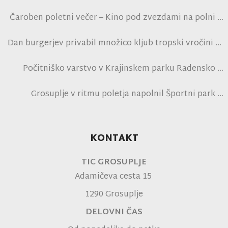
Čaroben poletni večer – Kino pod zvezdami na polni
tribuni NK Brinje
Dan burgerjev privabil množico kljub tropski vročini
Počitniško varstvo v Krajinskem parku Radensko
polje
Grosuplje v ritmu poletja napolnil Športni park
Grosuplje in navdušil obiskovalce
KONTAKT
TIC GROSUPLJE
Adamičeva cesta 15
1290 Grosuplje
DELOVNI ČAS