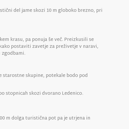
stični del jame skozi 10 m globoko brezno, pri
skem krasu, pa ponuja še več. Preizkusili se
ako postaviti zavetje za preživetje v naravi,
mi zgodbami.
vse starostne skupine, potekale bodo pod
po stopnicah skozi dvorano Ledenico.
0 m dolga turistična pot pa je utrjena in