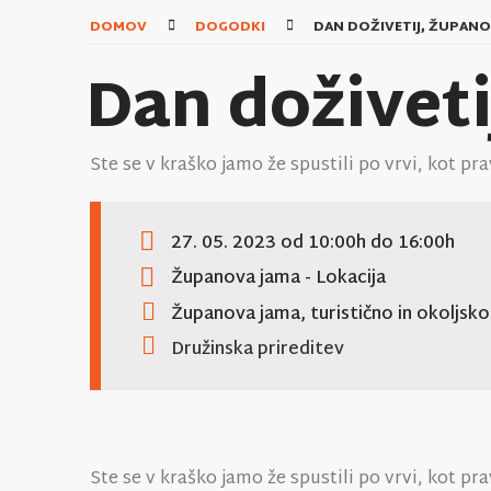
DOMOV
DOGODKI
DAN DOŽIVETIJ, ŽUPANO
Dan doživet
Ste se v kraško jamo že spustili po vrvi, kot p
27. 05. 2023
od 10:00h
do 16:00h
Županova jama
- Lokacija
Županova jama, turistično in okoljsk
Družinska prireditev
Ste se v kraško jamo že spustili po vrvi, kot p