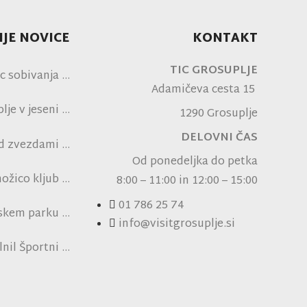
JE NOVICE
KONTAKT
TIC GROSUPLJE
c sobivanja
Adamičeva cesta 15
je v jeseni
1290 Grosuplje
DELOVNI ČAS
od zvezdami
ni NK Brinje
Od ponedeljka do petka
ožico kljub
8:00 – 11:00 in 12:00 – 15:00
pski vročini
01 786 25 74
nskem parku
info@visitgrosuplje.si
ensko polje
lnil Športni
obiskovalce