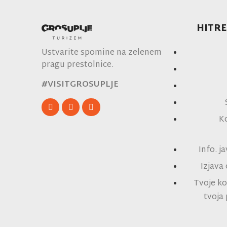
HITRE
Ustvarite spomine na zelenem
pragu prestolnice.
#VISITGROSUPLJE
K
Info. j
Izjava
Tvoje ko
tvoja 