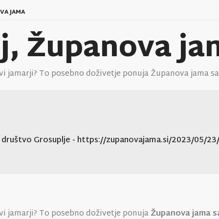
VA JAMA
ij, Županova j
ravi jamarji? To posebno doživetje ponuja Županova jama sa
o društvo Grosuplje
- https://zupanovajama.si/2023/05/23
ravi jamarji? To posebno doživetje ponuja
Županova jama sa