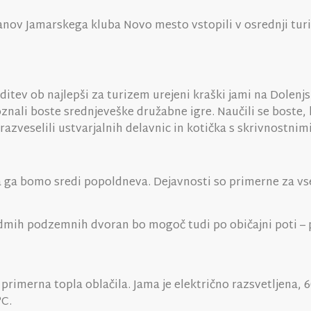
nov Jamarskega kluba Novo mesto vstopili v osrednji turi
reditev ob najlepši za turizem urejeni kraški jami na Dolenj
znali boste srednjeveške družabne igre. Naučili se boste, k
o razveselili ustvarjalnih delavnic in kotička s skrivnostni
i pa ga bomo sredi popoldneva. Dejavnosti so primerne za 
dmih podzemnih dvoran bo mogoč tudi po običajni poti – 
merna topla oblačila. Jama je električno razsvetljena, 60
°C.