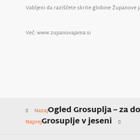
Vabljeni da raziščete skrite globine Županove 
Več: www.zupanovajama.si
Ogled Grosuplja – za d
Nazaj
Grosuplje v jeseni
Naprej