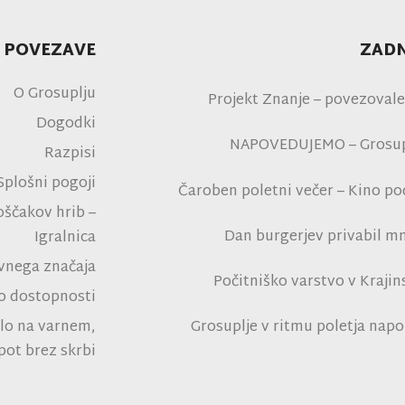
 POVEZAVE
ZADN
O Grosuplju
Projekt Znanje – povezovale
Dogodki
NAPOVEDUJEMO – Grosupl
Razpisi
Splošni pogoji
Čaroben poletni večer – Kino p
na polni tribu
oščakov hrib –
Dan burgerjev privabil mn
Igralnica
tro
avnega značaja
Počitniško varstvo v Kraji
 o dostopnosti
Rad
Grosuplje v ritmu poletja napo
lo na varnem,
park Grosuplje in navdušil 
pot brez skrbi