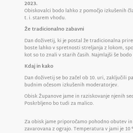
2023.
Obiskovalci bodo lahko z pomočjo izkušenih čla
t. i. starem vhodu.
Že tradicionalno zabavni
Dan doživetij, ki je postal že tradicionalna pri
boste lahko v spretnosti streljanja z lokom, spo
kot so to znali v starih časih. Najmlajši še bod
Kdaj in kako
Dan doživetij se bo začel ob 10. uri, zaključil
budnim očesom izkušenih moderatorjev.
Obisk Županove jame in raziskovanje njenih se
Poskrbljeno bo tudi za malico.
Za obisk jame priporočamo pohodno obutev in pri
zavarovana z ograjo. Temperatura v jami je 10 