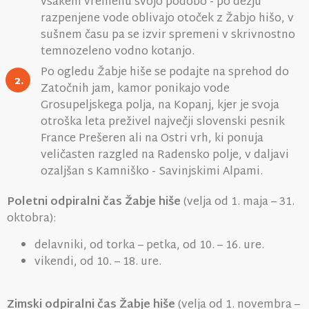
vsakem vremenu svojo podobo - po dežju
razpenjene vode oblivajo otoček z Žabjo hišo, v
sušnem času pa se izvir spremeni v skrivnostno
temnozeleno vodno kotanjo.
Po ogledu Žabje hiše se podajte na sprehod do
2.
Zatočnih jam, kamor ponikajo vode
Grosupeljskega polja, na Kopanj, kjer je svoja
otroška leta preživel največji slovenski pesnik
France Prešeren ali na Ostri vrh, ki ponuja
veličasten razgled na Radensko polje, v daljavi
ozaljšan s Kamniško - Savinjskimi Alpami.
Poletni odpiralni čas Žabje hiše
(velja od 1. maja – 31.
oktobra):
delavniki, od torka – petka, od 10. – 16. ure.
vikendi, od 10. – 18. ure.
Zimski odpiralni čas Žabje hiše
(velja od 1. novembra –