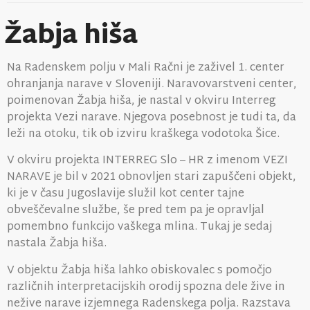
Žabja hiša
Na Radenskem polju v Mali Račni je zaživel 1. center
ohranjanja narave v Sloveniji. Naravovarstveni center,
poimenovan Žabja hiša, je nastal v okviru Interreg
projekta Vezi narave. Njegova posebnost je tudi ta, da
leži na otoku, tik ob izviru kraškega vodotoka Šice.
V okviru projekta INTERREG Slo – HR z imenom VEZI
NARAVE je bil v 2021 obnovljen stari zapuščeni objekt,
ki je v času Jugoslavije služil kot center tajne
obveščevalne službe, še pred tem pa je opravljal
pomembno funkcijo vaškega mlina. Tukaj je sedaj
nastala Žabja hiša.
V objektu Žabja hiša lahko obiskovalec s pomočjo
različnih interpretacijskih orodij spozna dele žive in
nežive narave izjemnega Radenskega polja. Razstava