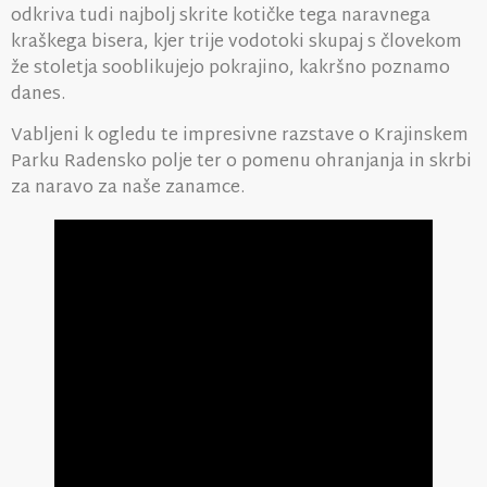
odkriva tudi najbolj skrite kotičke tega naravnega
kraškega bisera, kjer trije vodotoki skupaj s človekom
že stoletja sooblikujejo pokrajino, kakršno poznamo
danes.
Vabljeni k ogledu te impresivne razstave o Krajinskem
Parku Radensko polje ter o pomenu ohranjanja in skrbi
za naravo za naše zanamce.