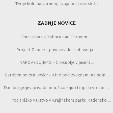
Tvoje kolo na varnem, tvoja pot brez skrbi
ZADNJE NOVICE
Razstava na Taboru nad Cerovim
Projekt Znanje – povezovalec sobivanja
NAPOVEDUJEMO – Grosuplje v jeseni
Čaroben poletni večer – Kino pod zvezdami na polni
tribuni NK Brinje
Dan burgerjev privabil množico kljub tropski vročini
Počitniško varstvo v Krajinskem parku Radensko
polje