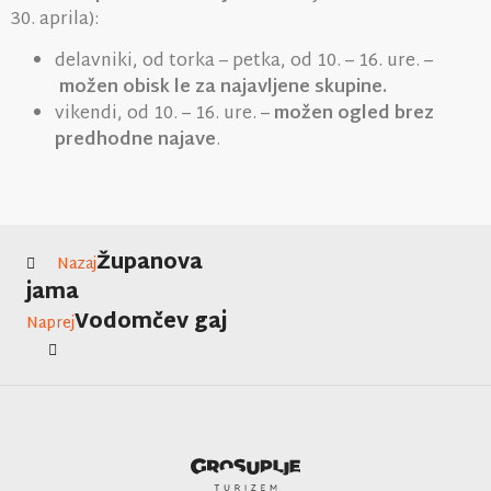
30. aprila):
delavniki, od torka – petka, od 10. – 16. ure. –
možen obisk le za
najavljene skupine.
vikendi, od 10. – 16. ure. –
možen ogled brez
predhodne najave
.
Županova
Nazaj
jama
Vodomčev gaj
Naprej